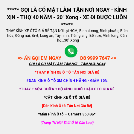
***** GỌI LÀ CÓ MẶT LÀM TẬN NƠI NGAY - KÍNH
XỊN - THỢ 40 NĂM - 30" Xong - XE ĐI ĐƯỢC LUÔN
*****
THAY KÍNH XE ÔTÔ GIÁ RẺ TẬN NƠI tại HCM, Bình dương, Bình phước, Biên
hòa, Đồng nai, Brvt, Long an, Tây ninh, Tiền giang, Bến tre, Vĩnh long, Cần
Thơ...30" Xong
=> ẤN GỌI EM NGAY
O8 9999 7647 <=
GỌI LÀ CÓ MẶT LÀM TẬN NƠI - TẬN NHÀ NGAY
*THAY KÍNH XE Ô TÔ TẬN NƠI GIÁ RẺ
#DÁN KÍNH Ô TÔ 3M CHÍNH HÃNG - GIẢM 10%
*THAY + SỬA CHỮA + ĐỘ KÍNH CHIẾU HẬU ÔTÔ GIÁ RẺ
*CẮT KÍNH XE Ô TÔ GIÁ RẺ
[Dán Kính Ô tô Tận Nơi Giá Rẻ]
*Màn Hình Ô tô – Camera 360 Độ*
(Trang Trí Nội Thất Ô tô Các Loại)