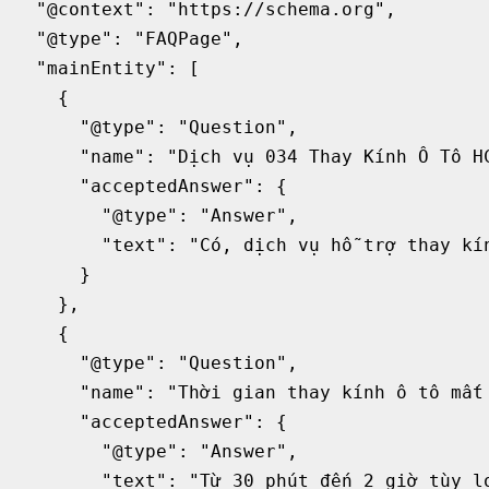
  "@context": "https://schema.org",

  "@type": "FAQPage",

  "mainEntity": [

    {

      "@type": "Question",

      "name": "Dịch vụ 034 Thay Kính Ô Tô HC
      "acceptedAnswer": {

        "@type": "Answer",

        "text": "Có, dịch vụ hỗ trợ thay kín
      }

    },

    {

      "@type": "Question",

      "name": "Thời gian thay kính ô tô mất 
      "acceptedAnswer": {

        "@type": "Answer",

        "text": "Từ 30 phút đến 2 giờ tùy lo