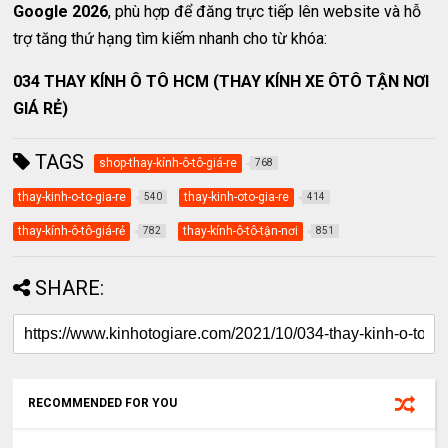
Google 2026
, phù hợp để đăng trực tiếp lên website và hỗ
trợ tăng thứ hạng tìm kiếm nhanh cho từ khóa:
034 THAY KÍNH Ô TÔ HCM (THAY KÍNH XE ÔTÔ TẬN NƠI
GIÁ RẺ)
TAGS
shop-thay-kính-ô-tô-giá-re
768
thay-kinh-o-to-gia-re
thay-kinh-oto-gia-re
540
414
thay-kính-ô-tô-giá-rẻ
thay-kính-ô-tô-tận-nơi
782
851
SHARE:
RECOMMENDED FOR YOU