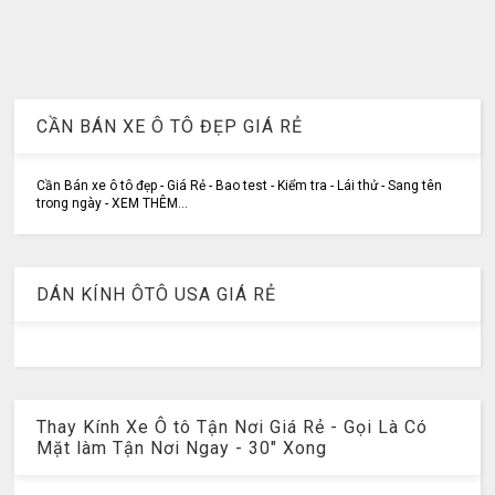
CẦN BÁN XE Ô TÔ ĐẸP GIÁ RẺ
Cần Bán xe ô tô đẹp - Giá Rẻ - Bao test - Kiểm tra - Lái thử - Sang tên
trong ngày - XEM THÊM...
DÁN KÍNH ÔTÔ USA GIÁ RẺ
Thay Kính Xe Ô tô Tận Nơi Giá Rẻ - Gọi Là Có
Mặt làm Tận Nơi Ngay - 30" Xong