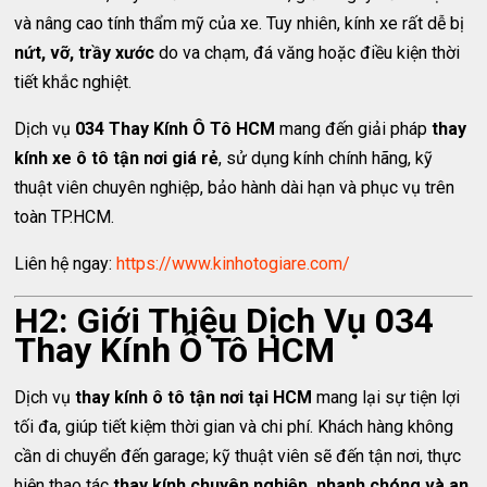
và nâng cao tính thẩm mỹ của xe. Tuy nhiên, kính xe rất dễ bị
nứt, vỡ, trầy xước
do va chạm, đá văng hoặc điều kiện thời
tiết khắc nghiệt.
Dịch vụ
034 Thay Kính Ô Tô HCM
mang đến giải pháp
thay
kính xe ô tô tận nơi giá rẻ
, sử dụng kính chính hãng, kỹ
thuật viên chuyên nghiệp, bảo hành dài hạn và phục vụ trên
toàn TP.HCM.
Liên hệ ngay:
https://www.kinhotogiare.com/
H2: Giới Thiệu Dịch Vụ 034
Thay Kính Ô Tô HCM
Dịch vụ
thay kính ô tô tận nơi tại HCM
mang lại sự tiện lợi
tối đa, giúp tiết kiệm thời gian và chi phí. Khách hàng không
cần di chuyển đến garage; kỹ thuật viên sẽ đến tận nơi, thực
hiện thao tác
thay kính chuyên nghiệp, nhanh chóng và an