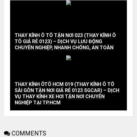
THAY KÍNH Ô TÔ TẬN NƠI 023 (THAY KÍNH Ô
TÔ GIÁ RẺ 0123) – DỊCH VỤ LƯU ĐỘNG
CHUYÊN NGHIỆP, NHANH CHÓNG, AN TOÀN
THAY KÍNH ÔTÔ HCM 019 (THAY KÍNH Ô TÔ
SÀI GÒN TẬN NƠI GIÁ RẺ 0123 SGCAR) – DỊCH
VỤ THAY KÍNH XE HƠI TẬN NƠI CHUYÊN
NGHIỆP TẠI TP.HCM
COMMENTS