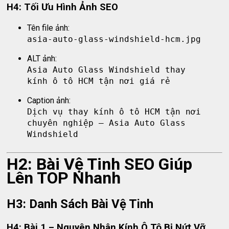
H4: Tối Ưu Hình Ảnh SEO
Tên file ảnh:
asia-auto-glass-windshield-hcm.jpg
ALT ảnh:
Asia Auto Glass Windshield thay
kính ô tô HCM tận nơi giá rẻ
Caption ảnh:
Dịch vụ thay kính ô tô HCM tận nơi
chuyên nghiệp – Asia Auto Glass
Windshield
H2: Bài Vệ Tinh SEO Giúp
Lên TOP Nhanh
H3: Danh Sách Bài Vệ Tinh
H4: Bài 1 – Nguyên Nhân Kính Ô Tô Bị Nứt Vỡ