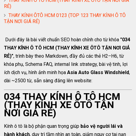
THAY KÍNH Ô TÔ HCM (THAY KÍNH XE ÔTÔ TẬN NƠI GIÁ
RẺ)
THAY KÍNH ÔTÔ HCM 0123 (TOP 123 THAY KÍNH Ô TÔ
TẬN NƠI GIÁ RẺ)
Dưới đây là bài viết chuẩn SEO hoàn chỉnh cho từ khóa
"034
THAY KÍNH Ô TÔ HCM (THAY KÍNH XE ÔTÔ TẬN NƠI GIÁ
RẺ)"
, trình bày theo Markdown, đầy đủ các thẻ H2–H6, từ
khóa phụ, Schema FAQ, internal link strategy, bài vệ tinh, lợi
ích dịch vụ, hình ảnh minh họa
Asia Auto Glass Windshield
,
dài ~2500 từ, sẵn sàng đăng lên website:
034 THAY KÍNH Ô TÔ HCM
(THAY KÍNH XE ÔTÔ TẬN
NƠI GIÁ RẺ)
Kính ô tô là bộ phận quan trọng giúp
bảo vệ người lái và
hành khách
, duy trì tầm nhìn an toàn, giảm nguy cơ tai nạn