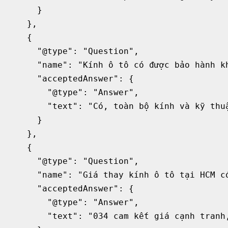
      }

    },

    {

      "@type": "Question",

      "name": "Kính ô tô có được bảo hành kh
      "acceptedAnswer": {

        "@type": "Answer",

        "text": "Có, toàn bộ kính và kỹ thuậ
      }

    },

    {

      "@type": "Question",

      "name": "Giá thay kính ô tô tại HCM có
      "acceptedAnswer": {

        "@type": "Answer",

        "text": "034 cam kết giá cạnh tranh