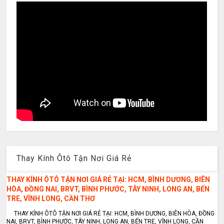
Thay Kính Ôtô Tận Nơi Giá Rẻ
THAY KÍNH ÔTÔ TẬN NƠI GIÁ RẺ TẠI: HCM, BÌNH DƯƠNG, BIÊN
HÒA, ĐỒNG NAI, BRVT, BÌNH PHƯỚC, TÂY NINH, LONG AN, BẾN
TRE, VĨNH LONG, CẦN THƠ
THAY KÍNH ÔTÔ TẬN NƠI GIÁ RẺ TẠI: HCM, BÌNH DƯƠNG, BIÊN HÒA, ĐỒNG
NAI, BRVT, BÌNH PHƯỚC, TÂY NINH, LONG AN, BẾN TRE, VĨNH LONG, CẦN