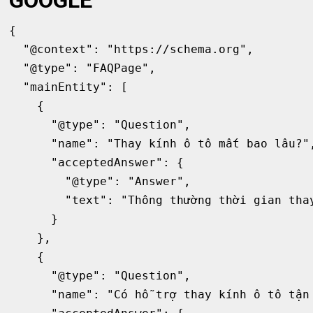
{

  "@context": "https://schema.org",

  "@type": "FAQPage",

  "mainEntity": [

    {

      "@type": "Question",

      "name": "Thay kính ô tô mất bao lâu?",
      "acceptedAnswer": {

        "@type": "Answer",

        "text": "Thông thường thời gian tha
      }

    },

    {

      "@type": "Question",

      "name": "Có hỗ trợ thay kính ô tô tận 