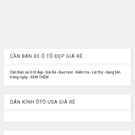
CẦN BÁN XE Ô TÔ ĐẸP GIÁ RẺ
Cần Bán xe ô tô đẹp - Giá Rẻ - Bao test - Kiểm tra - Lái thử - Sang tên
trong ngày - XEM THÊM...
DÁN KÍNH ÔTÔ USA GIÁ RẺ