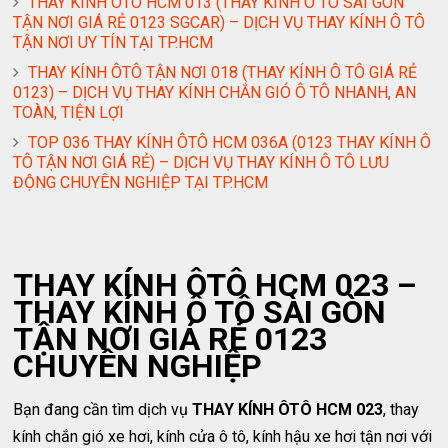
THAY KÍNH ÔTÔ HCM 013 (THAY KÍNH Ô TÔ SÀI GÒN
TẬN NƠI GIÁ RẺ 0123 SGCAR) – DỊCH VỤ THAY KÍNH Ô TÔ
TẬN NƠI UY TÍN TẠI TP.HCM
THAY KÍNH ÔTÔ TẬN NƠI 018 (THAY KÍNH Ô TÔ GIÁ RẺ
0123) – DỊCH VỤ THAY KÍNH CHẮN GIÓ Ô TÔ NHANH, AN
TOÀN, TIỆN LỢI
TOP 036 THAY KÍNH ÔTÔ HCM 036A (0123 THAY KÍNH Ô
TÔ TẬN NƠI GIÁ RẺ) – DỊCH VỤ THAY KÍNH Ô TÔ LƯU
ĐỘNG CHUYÊN NGHIỆP TẠI TP.HCM
THAY KÍNH ÔTÔ HCM 023 –
THAY KÍNH Ô TÔ SÀI GÒN
TẬN NƠI GIÁ RẺ 0123
CHUYÊN NGHIỆP
Bạn đang cần tìm dịch vụ
THAY KÍNH ÔTÔ HCM 023
, thay
kính chắn gió xe hơi, kính cửa ô tô, kính hậu xe hơi tận nơi với