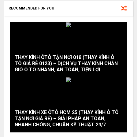
RECOMMENDED FOR YOU
THAY KÍNH ÔTÔ TẬN NƠI 018 (THAY KÍNH Ô
TÔ GIÁ RẺ 0123) – DỊCH VỤ THAY KÍNH CHẮN
GIÓ Ô TÔ NHANH, AN TOÀN, TIỆN LỢI
THAY KÍNH XE ÔTÔ HCM 25 (THAY KÍNH Ô TÔ
TẬN NƠI GIÁ RẺ) – GIẢI PHÁP AN TOÀN,
NHANH CHÓNG, CHUẨN KỸ THUẬT 24/7