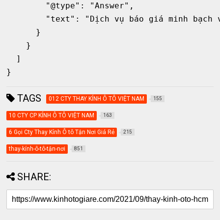
        "@type": "Answer",

        "text": "Dịch vụ báo giá minh bạch v
      }

    }

  ]

TAGS
012 CTY THAY KÍNH Ô TÔ VIỆT NAM
155
10 CTY CP KÍNH Ô TÔ VIỆT NAM
163
6 Gọi Cty Thay Kính Ô tô Tận Nơi Giá Rẻ
215
thay-kính-ô-tô-tận-nơi
851
SHARE: