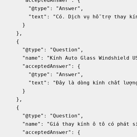
      "acceptedAnswer": {

        "@type": "Answer",

        "text": "Có. Dịch vụ hỗ trợ thay kí
      }

    },

    {

      "@type": "Question",

      "name": "Kính Auto Glass Windshield US
      "acceptedAnswer": {

        "@type": "Answer",

        "text": "Đây là dòng kính chất lượn
      }

    },

    {

      "@type": "Question",

      "name": "Giá thay kính ô tô có phát si
      "acceptedAnswer": {
