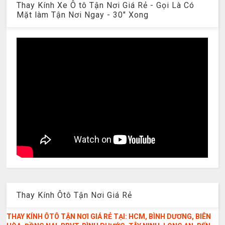
Thay Kính Xe Ô tô Tận Nơi Giá Rẻ - Gọi Là Có
Mặt làm Tận Nơi Ngay - 30" Xong
Thay Kính Ôtô Tận Nơi Giá Rẻ
THAY KÍNH ÔTÔ TẬN NƠI GIÁ RẺ TẠI: HCM, BÌNH DƯƠNG, BIÊN