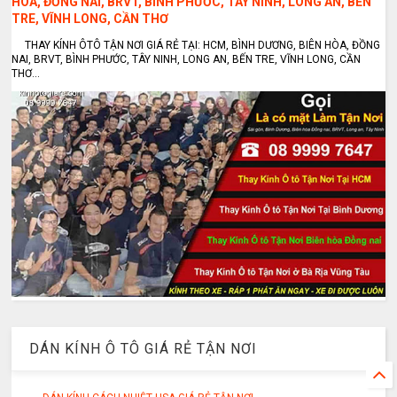
HÒA, ĐỒNG NAI, BRVT, BÌNH PHƯỚC, TÂY NINH, LONG AN, BẾN
TRE, VĨNH LONG, CẦN THƠ
THAY KÍNH ÔTÔ TẬN NƠI GIÁ RẺ TẠI: HCM, BÌNH DƯƠNG, BIÊN HÒA, ĐỒNG
NAI, BRVT, BÌNH PHƯỚC, TÂY NINH, LONG AN, BẾN TRE, VĨNH LONG, CẦN
THƠ...
DÁN KÍNH Ô TÔ GIÁ RẺ TẬN NƠI