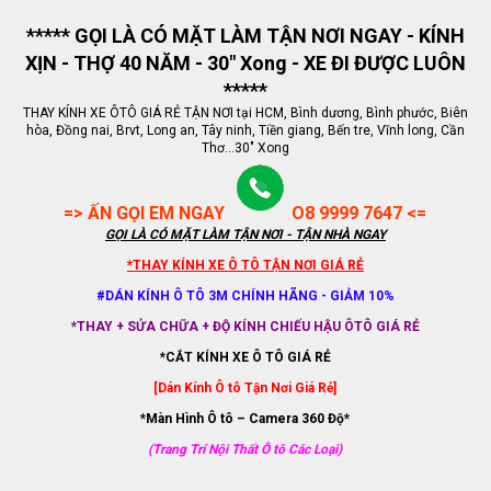
***** GỌI LÀ CÓ MẶT LÀM TẬN NƠI NGAY - KÍNH
XỊN - THỢ 40 NĂM - 30" Xong - XE ĐI ĐƯỢC LUÔN
*****
THAY KÍNH XE ÔTÔ GIÁ RẺ TẬN NƠI tại HCM, Bình dương, Bình phước, Biên
hòa, Đồng nai, Brvt, Long an, Tây ninh, Tiền giang, Bến tre, Vĩnh long, Cần
Thơ...30" Xong
=> ẤN GỌI EM NGAY
O8 9999 7647 <=
GỌI LÀ CÓ MẶT LÀM TẬN NƠI - TẬN NHÀ NGAY
*THAY KÍNH XE Ô TÔ TẬN NƠI GIÁ RẺ
#DÁN KÍNH Ô TÔ 3M CHÍNH HÃNG - GIẢM 10%
*THAY + SỬA CHỮA + ĐỘ KÍNH CHIẾU HẬU ÔTÔ GIÁ RẺ
*CẮT KÍNH XE Ô TÔ GIÁ RẺ
[Dán Kính Ô tô Tận Nơi Giá Rẻ]
*Màn Hình Ô tô – Camera 360 Độ*
(Trang Trí Nội Thất Ô tô Các Loại)