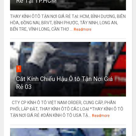
Rẻ Tại TP.HCM
THAY KÍNH ÔTÔ TẬN NƠI GIÁ RẺ TẠI: HCM, BÌNH DƯƠNG, BIÊN
HÒA, ĐỒNG NAI, BRVT, BÌNH PHƯỚC, TÂY NINH, LONG AN,
BẾN TRE, VĨNH LONG, CẦN THƠ ...
Readmore
5
Cắt Kính Chiếu Hậu Ô tô Tận Nơi Giá
Rẻ 03
CTY CP KÍNH Ô TÔ VIỆT NAM ORDER, CUNG CẤP, PHÂN
PHỐI, LẮP ĐẶT, THAY KÍNH ÔTÔ CÁC LOẠI *THAY KÍNH Ô TÔ
TẬN NƠI GIÁ RẺ #DÁN KÍNH Ô TÔ USA TẬ...
Readmore