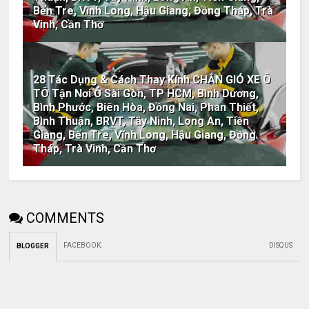
Bến Tre, Vĩnh Long, Hậu Giang, Đồng Tháp, Trà
Vinh, Cần Thơ
28 Tác Dụng & Cách Thay Kính CHẮN GIÓ XE Ô
TÔ Tận Nơi Ở Sài Gòn, TP HCM, Bình Dương,
Bình Phước, Biên Hòa, Đồng Nai, Phan Thiết,
Bình Thuận, BRVT, Tây Ninh, Long An, Tiền
Giang, Bến Tre, Vĩnh Long, Hậu Giang, Đồng
Tháp, Trà Vinh, Cần Thơ
COMMENTS
FACEBOOK
:
DISQUS
BLOGGER