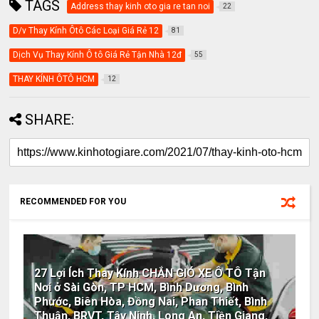
TAGS
Address thay kinh oto gia re tan noi
22
D/v Thay Kính Ôtô Các Loại Giá Rẻ 12
81
Dịch Vụ Thay Kính Ô tô Giá Rẻ Tận Nhà 12đ
55
THAY KÍNH ÔTÔ HCM
12
SHARE:
RECOMMENDED FOR YOU
27 Lợi Ích Thay Kính CHẮN GIÓ XE Ô TÔ Tận
Nơi ở Sài Gòn, TP HCM, Bình Dương, Bình
Phước, Biên Hòa, Đồng Nai, Phan Thiết, Bình
Thuận, BRVT, Tây Ninh, Long An, Tiền Giang,