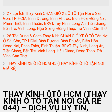
27 Lợi Ích Thay Kính CHẮN GIÓ XE Ô TÔ Tận Nơi ở Sài
Gòn, TP HCM, Bình Dương, Bình Phước, Biên Hòa, Đồng Nai,
Phan Thiết, Bình Thuận, BRVT, Tây Ninh, Long An, Tiền Giang,
Bến Tre, Vĩnh Long, Hậu Giang, Đồng Tháp, Trà Vinh, Cần Thơ
28 Tác Dụng & Cách Thay Kính CHẮN GIÓ XE Ô TÔ Tận Nơi
Ở Sài Gòn, TP HCM, Bình Dương, Bình Phước, Biên Hòa,
Đồng Nai, Phan Thiết, Bình Thuận, BRVT, Tây Ninh, Long An,
Tiền Giang, Bến Tre, Vĩnh Long, Hậu Giang, Đồng Tháp, Trà
Vinh, Cần Thơ
THAY KÍNH XE ÔTÔ HCM 45 (THAY KÍNH Ô TÔ TẬN NƠI
GIÁ RẺ)
THAY KÍNH ÔTÔ HCM (THAY
KÍNH Ô TÔ TẬN NƠI GIÁ RẺ
044) – DỊCH VỤ UY TÍN,