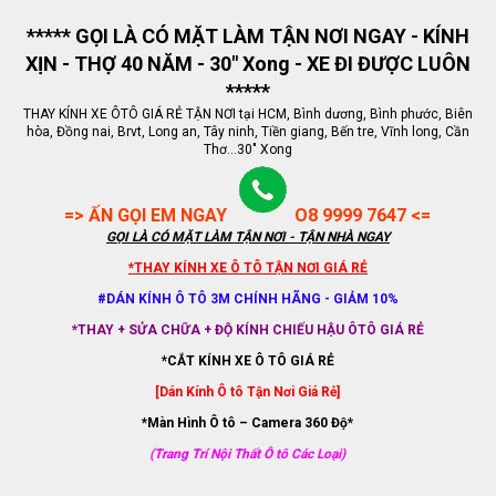
***** GỌI LÀ CÓ MẶT LÀM TẬN NƠI NGAY - KÍNH
XỊN - THỢ 40 NĂM - 30" Xong - XE ĐI ĐƯỢC LUÔN
*****
THAY KÍNH XE ÔTÔ GIÁ RẺ TẬN NƠI tại HCM, Bình dương, Bình phước, Biên
hòa, Đồng nai, Brvt, Long an, Tây ninh, Tiền giang, Bến tre, Vĩnh long, Cần
Thơ...30" Xong
=> ẤN GỌI EM NGAY
O8 9999 7647 <=
GỌI LÀ CÓ MẶT LÀM TẬN NƠI - TẬN NHÀ NGAY
*THAY KÍNH XE Ô TÔ TẬN NƠI GIÁ RẺ
#DÁN KÍNH Ô TÔ 3M CHÍNH HÃNG - GIẢM 10%
*THAY + SỬA CHỮA + ĐỘ KÍNH CHIẾU HẬU ÔTÔ GIÁ RẺ
*CẮT KÍNH XE Ô TÔ GIÁ RẺ
[Dán Kính Ô tô Tận Nơi Giá Rẻ]
*Màn Hình Ô tô – Camera 360 Độ*
(Trang Trí Nội Thất Ô tô Các Loại)