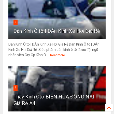
6
Dán Kính Ô tô | DÁn Kính Xe Hơi Giá Rẻ
Dán Kính Ô tô | DÁn Kính Xe Hơi Giá Rẻ Dán Kính Ô tô | DÁn
Kính Xe Hơi Giá Rẻ Siêu phẩm dán kính ô tô được đội ngũ
nhân viên Cty Cp Kính Ô ...
Readmore
7
Thay Kính Ôtô BIÊN HÒA ĐỒNG NAI
Giá Rẻ A4