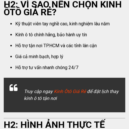
H2: VÌ SAO NÊN CHỌN KINH
ÔTÔ GIÁ RẺ?
Kỹ thuật viên tay nghề cao, kinh nghiệm lâu năm
Kính ô tô chính hãng, bảo hành uy tín
Hỗ trợ tận nơi TP.HCM và các tỉnh lân cận
Giá cả minh bạch, hợp lý
Hỗ trợ tư vấn nhanh chóng 24/7
Truy cập ngay
Kinh Ôtô Giá Rẻ
để đặt lịch thay
kính ô tô tận nơi
H2: HÌNH ẢNH THỰC TẾ