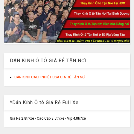
DÁN KÍNH Ô TÔ GIÁ RẺ TẬN NƠI
DÁN KÍNH CÁCH NHIỆT USA GIÁ RẺ TẬN NƠI
*Dán Kính Ô tô Giá Rẻ Full Xe
Giá Rẻ 2.8tr/xe - Cao Cấp 3.5tr/xe - Vip 4.8tr/xe