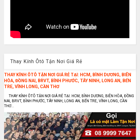
Thay Kính Ôtô Tận Nơi Giá Rẻ
THAY KÍNH ÔTÔ TẬN NƠI GIÁ RẺ TẠI: HCM, BÌNH DƯƠNG, BIÊN
HÒA, ĐỒNG NAI, BRVT, BÌNH PHƯỚC, TÂY NINH, LONG AN, BẾN
TRE, VĨNH LONG, CẦN THƠ
THAY KÍNH ÔTÔ TẬN NƠI GIÁ RẺ TẠI: HCM, BÌNH DƯƠNG, BIÊN HÒA, ĐỒNG
NAI, BRVT, BÌNH PHƯỚC, TÂY NINH, LONG AN, BẾN TRE, VĨNH LONG, CẦN
THƠ...