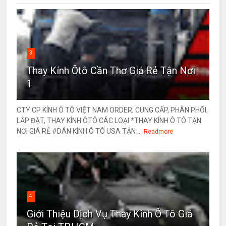
3
Thay Kính Ôtô Cần Thơ Giá Rẻ Tận Nơi
1
CTY CP KÍNH Ô TÔ VIỆT NAM ORDER, CUNG CẤP, PHÂN PHỐI,
LẮP ĐẶT, THAY KÍNH ÔTÔ CÁC LOẠI *THAY KÍNH Ô TÔ TẬN
NƠI GIÁ RẺ #DÁN KÍNH Ô TÔ USA TẬN ...
Readmore
4
Giới Thiệu Dịch Vụ Thay Kính Ô Tô Giá