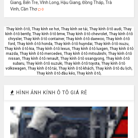
Giang, Bến Tre, Vĩnh Long, Hậu Giang, Đồng Tháp, Trà
Vinh, Cần Thơ
0
Thay kính ô tô, Thay kính xe hơi, Thay kính xe tải, Thay kính ô tô audi, Thay
kính ô tô bently, Thay kính ô tô bmw, Thay kính ô tô chevrolet, Thay kính ô tô
chrysler, Thay kính ô tô container, Thay kính ô tô daewoo, Thay kính ô tô
ford, Thay kính ô tô honda, Thay kính ô tô huyndai, Thay kính ô tô isuzu,
Thay kính ô tô kia, Thay kính ô tô lexus, Thay kính ô tô luxgen, Thay kính ô tô
mazda, Thay kính ô tô mercedes, Thay kính ô tô mitsubishi, Thay kính ô tô
nissan, Thay kính ô tô renault, Thay kính ô tô ssangyong, Thay kính ô tô
subaru, Thay kính ô tô suzuki, Thay kính ô tô toyota, Thay kính ô tô
volkswagen, Thay kính ô tô tải, Thay kính ô tô khách, Thay kính ô tô du lịch,
Thay kính ô tô đầu kéo, Thay kính ô tô,
HÌNH ẢNH KÍNH Ô TÔ GIÁ RẺ