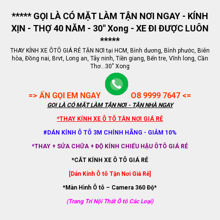
***** GỌI LÀ CÓ MẶT LÀM TẬN NƠI NGAY - KÍNH
XỊN - THỢ 40 NĂM - 30" Xong - XE ĐI ĐƯỢC LUÔN
*****
THAY KÍNH XE ÔTÔ GIÁ RẺ TẬN NƠI tại HCM, Bình dương, Bình phước, Biên
hòa, Đồng nai, Brvt, Long an, Tây ninh, Tiền giang, Bến tre, Vĩnh long, Cần
Thơ...30" Xong
=> ẤN GỌI EM NGAY
O8 9999 7647 <=
GỌI LÀ CÓ MẶT LÀM TẬN NƠI - TẬN NHÀ NGAY
*THAY KÍNH XE Ô TÔ TẬN NƠI GIÁ RẺ
#DÁN KÍNH Ô TÔ 3M CHÍNH HÃNG - GIẢM 10%
*THAY + SỬA CHỮA + ĐỘ KÍNH CHIẾU HẬU ÔTÔ GIÁ RẺ
*CẮT KÍNH XE Ô TÔ GIÁ RẺ
[Dán Kính Ô tô Tận Nơi Giá Rẻ]
*Màn Hình Ô tô – Camera 360 Độ*
(Trang Trí Nội Thất Ô tô Các Loại)