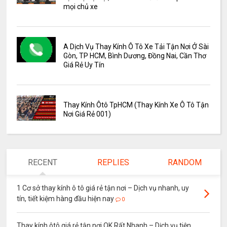
mọi chủ xe
A Dịch Vụ Thay Kính Ô Tô Xe Tải Tận Nơi Ở Sài
Gòn, TP HCM, Bình Dương, Đồng Nai, Cần Thơ
Giá Rẻ Uy Tín
Thay Kính Ôtô TpHCM (Thay Kính Xe Ô Tô Tận
Nơi Giá Rẻ 001)
RECENT
REPLIES
RANDOM
1 Cơ sở thay kính ô tô giá rẻ tận nơi – Dịch vụ nhanh, uy
tín, tiết kiệm hàng đầu hiện nay
0
Thay kính ôtô giá rẻ tận nơi OK Rất Nhanh – Dịch vụ tiện