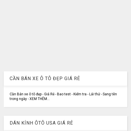
CẦN BÁN XE Ô TÔ ĐẸP GIÁ RẺ
Cần Bán xe ô tô đẹp - Giá Rẻ - Bao test - Kiểm tra - Lái thử - Sang tên
trong ngày - XEM THÊM...
DÁN KÍNH ÔTÔ USA GIÁ RẺ