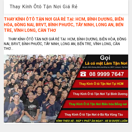
Thay Kính Ôtô Tận Nơi Giá Rẻ
THAY KÍNH ÔTÔ TẬN NƠI GIÁ RẺ TẠI: HCM, BÌNH DƯƠNG, BIÊN
HÒA, ĐỒNG NAI, BRVT, BÌNH PHƯỚC, TÂY NINH, LONG AN, BẾN
TRE, VĨNH LONG, CẦN THƠ
THAY KÍNH ÔTÔ TẬN NƠI GIÁ RẺ TẠI: HCM, BÌNH DƯƠNG, BIÊN HÒA, ĐỒNG
NAI, BRVT, BÌNH PHƯỚC, TÂY NINH, LONG AN, BẾN TRE, VĨNH LONG, CẦN
THƠ...