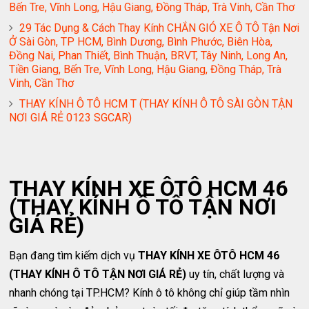
Bến Tre, Vĩnh Long, Hậu Giang, Đồng Tháp, Trà Vinh, Cần Thơ
29 Tác Dụng & Cách Thay Kính CHẮN GIÓ XE Ô TÔ Tận Nơi
Ở Sài Gòn, TP HCM, Bình Dương, Bình Phước, Biên Hòa,
Đồng Nai, Phan Thiết, Bình Thuận, BRVT, Tây Ninh, Long An,
Tiền Giang, Bến Tre, Vĩnh Long, Hậu Giang, Đồng Tháp, Trà
Vinh, Cần Thơ
THAY KÍNH Ô TÔ HCM T (THAY KÍNH Ô TÔ SÀI GÒN TẬN
NƠI GIÁ RẺ 0123 SGCAR)
THAY KÍNH XE ÔTÔ HCM 46
(THAY KÍNH Ô TÔ TẬN NƠI
GIÁ RẺ)
Bạn đang tìm kiếm dịch vụ
THAY KÍNH XE ÔTÔ HCM 46
(THAY KÍNH Ô TÔ TẬN NƠI GIÁ RẺ)
uy tín, chất lượng và
nhanh chóng tại TP.HCM? Kính ô tô không chỉ giúp tầm nhìn