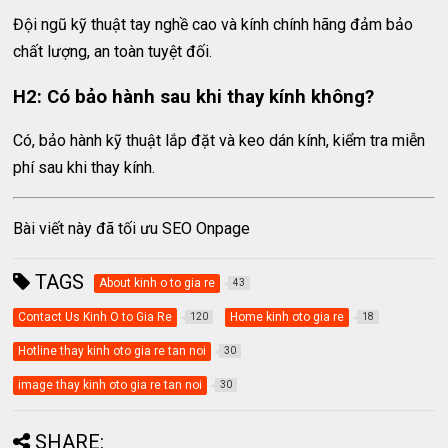
Đội ngũ kỹ thuật tay nghề cao và kính chính hãng đảm bảo
chất lượng, an toàn tuyệt đối.
H2: Có bảo hành sau khi thay kính không?
Có, bảo hành kỹ thuật lắp đặt và keo dán kính, kiểm tra miễn
phí sau khi thay kính.
Bài viết này đã tối ưu SEO Onpage
TAGS
About kinh o to gia re
43
Contact Us Kinh O to Gia Re
Home kinh oto gia re
120
18
Hotline thay kinh oto gia re tan noi
30
image thay kinh oto gia re tan noi
30
SHARE: