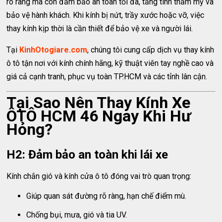
rõ ràng mà còn đảm bảo an toàn tối đa, tăng tính thẩm mỹ và
bảo vệ hành khách. Khi kính bị nứt, trầy xước hoặc vỡ, việc
thay kính kịp thời là cần thiết để bảo vệ xe và người lái.
Tại
KinhOtogiare.com
, chúng tôi cung cấp dịch vụ thay kính
ô tô tận nơi với kính chính hãng, kỹ thuật viên tay nghề cao và
giá cả cạnh tranh, phục vụ toàn TP.HCM và các tỉnh lân cận.
Tại Sao Nên Thay Kính Xe
ÔTÔ HCM 46 Ngay Khi Hư
Hỏng?
H2: Đảm bảo an toàn khi lái xe
Kính chắn gió và kính cửa ô tô đóng vai trò quan trọng:
Giúp quan sát đường rõ ràng, hạn chế điểm mù.
Chống bụi, mưa, gió và tia UV.