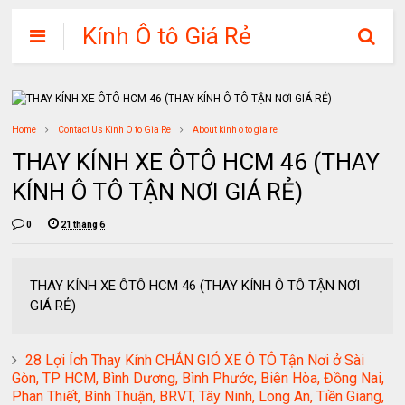
Kính Ô tô Giá Rẻ
Home
Contact Us Kinh O to Gia Re
About kinh o to gia re
THAY KÍNH XE ÔTÔ HCM 46 (THAY
KÍNH Ô TÔ TẬN NƠI GIÁ RẺ)
0
21 tháng 6
THAY KÍNH XE ÔTÔ HCM 46 (THAY KÍNH Ô TÔ TẬN NƠI
GIÁ RẺ)
28 Lợi Ích Thay Kính CHẮN GIÓ XE Ô TÔ Tận Nơi ở Sài
Gòn, TP HCM, Bình Dương, Bình Phước, Biên Hòa, Đồng Nai,
Phan Thiết, Bình Thuận, BRVT, Tây Ninh, Long An, Tiền Giang,