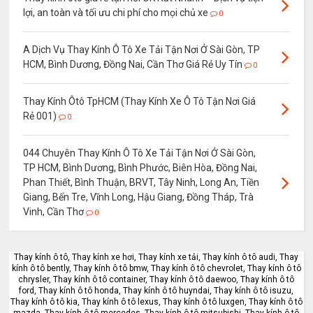
lợi, an toàn và tối ưu chi phí cho mọi chủ xe
0
A Dịch Vụ Thay Kính Ô Tô Xe Tải Tận Nơi Ở Sài Gòn, TP
HCM, Bình Dương, Đồng Nai, Cần Thơ Giá Rẻ Uy Tín
0
Thay Kính Ôtô TpHCM (Thay Kính Xe Ô Tô Tận Nơi Giá
Rẻ 001)
0
044 Chuyên Thay Kính Ô Tô Xe Tải Tận Nơi Ở Sài Gòn,
TP HCM, Bình Dương, Bình Phước, Biên Hòa, Đồng Nai,
Phan Thiết, Bình Thuận, BRVT, Tây Ninh, Long An, Tiền
Giang, Bến Tre, Vĩnh Long, Hậu Giang, Đồng Tháp, Trà
Vinh, Cần Thơ
0
Thay kính ô tô, Thay kính xe hơi, Thay kính xe tải, Thay kính ô tô audi, Thay
kính ô tô bently, Thay kính ô tô bmw, Thay kính ô tô chevrolet, Thay kính ô tô
chrysler, Thay kính ô tô container, Thay kính ô tô daewoo, Thay kính ô tô
ford, Thay kính ô tô honda, Thay kính ô tô huyndai, Thay kính ô tô isuzu,
Thay kính ô tô kia, Thay kính ô tô lexus, Thay kính ô tô luxgen, Thay kính ô tô
mazda, Thay kính ô tô mercedes, Thay kính ô tô mitsubishi, Thay kính ô tô