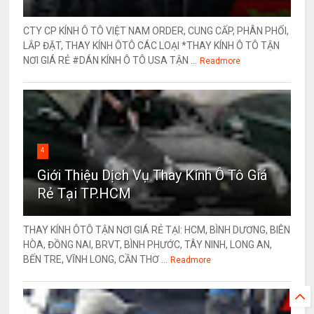
CTY CP KÍNH Ô TÔ VIỆT NAM ORDER, CUNG CẤP, PHÂN PHỐI,
LẮP ĐẶT, THAY KÍNH ÔTÔ CÁC LOẠI *THAY KÍNH Ô TÔ TẬN
NƠI GIÁ RẺ #DÁN KÍNH Ô TÔ USA TẬN ...
Readmore
4
Giới Thiệu Dịch Vụ Thay Kính Ô Tô Giá
Rẻ Tại TP.HCM
THAY KÍNH ÔTÔ TẬN NƠI GIÁ RẺ TẠI: HCM, BÌNH DƯƠNG, BIÊN
HÒA, ĐỒNG NAI, BRVT, BÌNH PHƯỚC, TÂY NINH, LONG AN,
BẾN TRE, VĨNH LONG, CẦN THƠ ...
Readmore