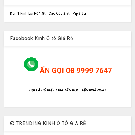
Dán 1 kính Lái Rẻ 1.8tr -Cao Cấp 2.5tr -Vip 3.5tr
Facebook Kính Ô tô Giá Rẻ
ẤN GỌI O8 9999 7647
GỌI LÀ CÓ MẶT LÀM TẬN NƠI - TẬN NHÀ NGAY
TRENDING KÍNH Ô TÔ GIÁ RẺ