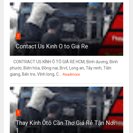
2
Contact Us Kinh O to Gia Re
CONTRACT US KÍNH Ô TÔ GIÁ RẺ HCM, Bình dương, Bình
phước, Biên hòa, Đồng nai, Brvt, Long an, Tây ninh, Tiền
giang, Bến tre, Vĩnh long, C...
Readmore
3
Thay Kính Ôtô Cần Thơ Giá Rẻ Tận Nơi
1