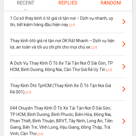
RECENT
REPLIES
RANDOM
1 Cơ sở thay kính ô tô giá rẻ tận nơi – Dịch vụ nhanh, uy
tín, tiết kiệm hàng đầu hiện nay
0
Thay kính ôtô giá rẻ tận nơi OK Rất Nhanh – Dịch vụ tiện
lợi, an toàn và tối ưu chi phí cho mọi chủ xe
0
A Dịch Vụ Thay Kính Ô Tô Xe Tải Tận Nơi Ở Sài Gòn, TP
HCM, Bình Dương, Đồng Nai, Cần Thơ Giá Rẻ Uy Tín
0
Thay Kính Ôtô TpHCM (Thay Kính Xe Ô Tô Tận Nơi Giá
Rẻ 001)
0
044 Chuyên Thay Kính Ô Tô Xe Tải Tận Nơi Ở Sài Gòn,
TP HCM, Bình Dương, Bình Phước, Biên Hòa, Đồng Nai,
Phan Thiết, Bình Thuận, BRVT, Tây Ninh, Long An, Tiền
Giang, Bến Tre, Vĩnh Long, Hậu Giang, Đồng Tháp, Trà
Vinh, Cần Thơ
0