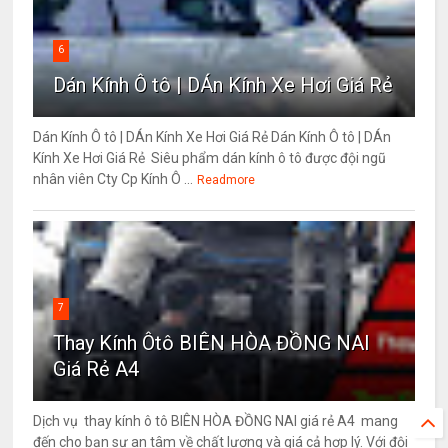
6
Dán Kính Ô tô | DÁn Kính Xe Hơi Giá Rẻ
Dán Kính Ô tô | DÁn Kính Xe Hơi Giá Rẻ Dán Kính Ô tô | DÁn
Kính Xe Hơi Giá Rẻ Siêu phẩm dán kính ô tô được đội ngũ
nhân viên Cty Cp Kính Ô ...
Readmore
7
Thay Kính Ôtô BIÊN HÒA ĐỒNG NAI
Giá Rẻ A4
Dịch vụ thay kính ô tô BIÊN HÒA ĐỒNG NAI giá rẻ A4 mang
đến cho bạn sự an tâm về chất lượng và giá cả hợp lý. Với đội