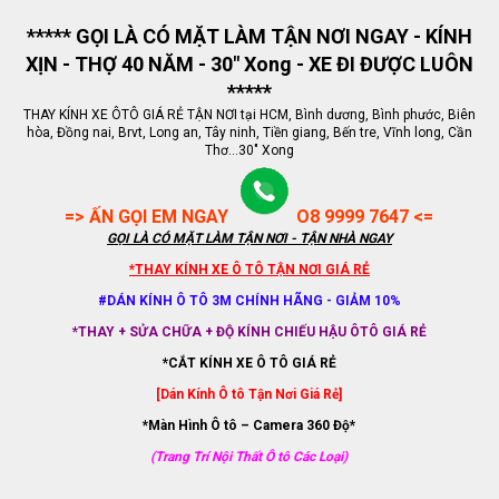
***** GỌI LÀ CÓ MẶT LÀM TẬN NƠI NGAY - KÍNH
XỊN - THỢ 40 NĂM - 30" Xong - XE ĐI ĐƯỢC LUÔN
*****
THAY KÍNH XE ÔTÔ GIÁ RẺ TẬN NƠI tại HCM, Bình dương, Bình phước, Biên
hòa, Đồng nai, Brvt, Long an, Tây ninh, Tiền giang, Bến tre, Vĩnh long, Cần
Thơ...30" Xong
=> ẤN GỌI EM NGAY
O8 9999 7647 <=
GỌI LÀ CÓ MẶT LÀM TẬN NƠI - TẬN NHÀ NGAY
*THAY KÍNH XE Ô TÔ TẬN NƠI GIÁ RẺ
#DÁN KÍNH Ô TÔ 3M CHÍNH HÃNG - GIẢM 10%
*THAY + SỬA CHỮA + ĐỘ KÍNH CHIẾU HẬU ÔTÔ GIÁ RẺ
*CẮT KÍNH XE Ô TÔ GIÁ RẺ
[Dán Kính Ô tô Tận Nơi Giá Rẻ]
*Màn Hình Ô tô – Camera 360 Độ*
(Trang Trí Nội Thất Ô tô Các Loại)