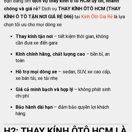
Bạn đang tìm
dịch vụ thay kính ô tô HCM uy tín, nhanh
chóng và giá rẻ
? Dịch vụ
THAY KÍNH ÔTÔ HCM (THAY
KÍNH Ô TÔ TẬN NƠI GIÁ RẺ 046)
tại
Kinh Ôtô Giá Rẻ
là lựa
chọn tối ưu cho mọi dòng xe:
Thay kính tận nơi
– tiết kiệm thời gian, không
cần đưa xe đến gara
Kính chính hãng, chất lượng cao
– bền bỉ, an
toàn
Hỗ trợ mọi dòng xe
– sedan, SUV, xe cao cấp,
xe bán tải, xe tải nhẹ
Giá cả minh bạch và hợp lý
– không phát sinh
chi phí
Bảo hành dài hạn
– đảm bảo quyền lợi khách
hàng
H2: THAY KÍNH ÔTÔ HCM LÀ