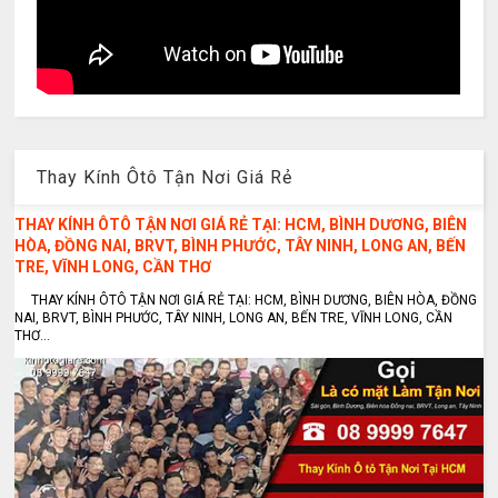
Thay Kính Ôtô Tận Nơi Giá Rẻ
THAY KÍNH ÔTÔ TẬN NƠI GIÁ RẺ TẠI: HCM, BÌNH DƯƠNG, BIÊN
HÒA, ĐỒNG NAI, BRVT, BÌNH PHƯỚC, TÂY NINH, LONG AN, BẾN
TRE, VĨNH LONG, CẦN THƠ
THAY KÍNH ÔTÔ TẬN NƠI GIÁ RẺ TẠI: HCM, BÌNH DƯƠNG, BIÊN HÒA, ĐỒNG
NAI, BRVT, BÌNH PHƯỚC, TÂY NINH, LONG AN, BẾN TRE, VĨNH LONG, CẦN
THƠ...