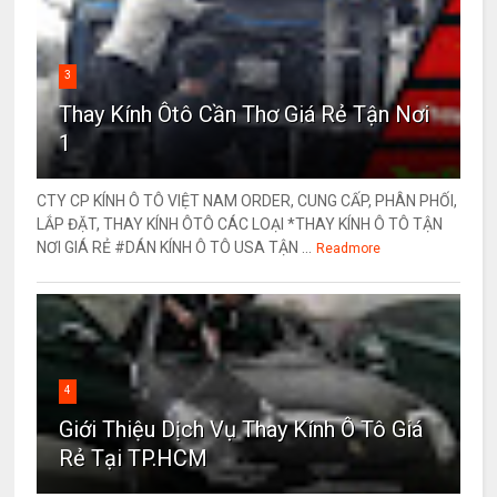
3
Thay Kính Ôtô Cần Thơ Giá Rẻ Tận Nơi
1
CTY CP KÍNH Ô TÔ VIỆT NAM ORDER, CUNG CẤP, PHÂN PHỐI,
LẮP ĐẶT, THAY KÍNH ÔTÔ CÁC LOẠI *THAY KÍNH Ô TÔ TẬN
NƠI GIÁ RẺ #DÁN KÍNH Ô TÔ USA TẬN ...
Readmore
4
Giới Thiệu Dịch Vụ Thay Kính Ô Tô Giá
Rẻ Tại TP.HCM