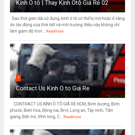
Kính Ô tô | Thay Kính Ôtô Giá Rẻ 02
Sau thời gian dài sử dụng, kính ô tô có thể bị mờ hoặc ố vàng
do tác động của thời tiết và môi trường. Điều này không chỉ
làm giảm độ tron...
Readmore
2
Contact Us Kinh O to Gia Re
CONTRACT US KÍNH Ô TÔ GIÁ RẺ HCM, Bình dương, Bình
phước, Biên hòa, Đồng nai, Brvt, Long an, Tây ninh, Tiền
giang, Bến tre, Vĩnh long, C...
Readmore