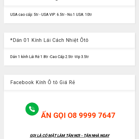
USA cao cấp: 5tr - USA VIP: 6.5tr - No.1 USA: 10tr
*Dán 01 Kính Lái Cách Nhiệt Ôtô
Dán 1 kính Lái Rẻ 1.8tr -Cao Cấp 2.5tr -Vip 3.5tr
Facebook Kính Ô tô Giá Rẻ
ẤN GỌI O8 9999 7647
GỌI LÀ CÓ MẶT LÀM TẬN NƠI - TẬN NHÀ NGAY