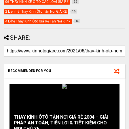
06 THAY KÍNH XE Ô TÔ CÁC LOẠI GIÁ RẺ
26
2 Liên hệ Thay Kính Ôtô Tận Nơi GIÁ RẺ
16
4 L/hệ Thay Kính Ôtô Giá Rẻ Tận Nơi Klink
16
SHARE:
RECOMMENDED FOR YOU
THAY KÍNH ÔTÔ TẬN NƠI GIÁ RẺ 2004 – GIẢI
PHÁP AN TOÀN, TIỆN LỢI & TIẾT KIỆM CHO
MỌI CHỦ XE