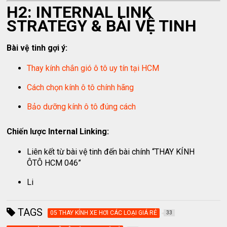
H2: INTERNAL LINK
STRATEGY & BÀI VỆ TINH
Bài vệ tinh gợi ý:
Thay kính chắn gió ô tô uy tín tại HCM
Cách chọn kính ô tô chính hãng
Bảo dưỡng kính ô tô đúng cách
Chiến lược Internal Linking:
Liên kết từ bài vệ tinh đến bài chính “THAY KÍNH
ÔTÔ HCM 046”
Li
TAGS
05 THAY KÍNH XE HƠI CÁC LOẠI GIÁ RẺ
33