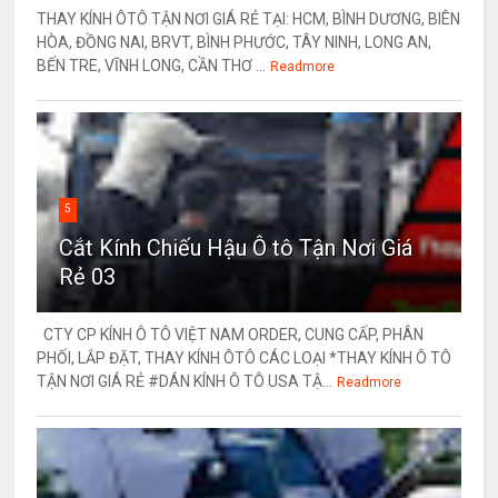
THAY KÍNH ÔTÔ TẬN NƠI GIÁ RẺ TẠI: HCM, BÌNH DƯƠNG, BIÊN
HÒA, ĐỒNG NAI, BRVT, BÌNH PHƯỚC, TÂY NINH, LONG AN,
BẾN TRE, VĨNH LONG, CẦN THƠ ...
Readmore
5
Cắt Kính Chiếu Hậu Ô tô Tận Nơi Giá
Rẻ 03
CTY CP KÍNH Ô TÔ VIỆT NAM ORDER, CUNG CẤP, PHÂN
PHỐI, LẮP ĐẶT, THAY KÍNH ÔTÔ CÁC LOẠI *THAY KÍNH Ô TÔ
TẬN NƠI GIÁ RẺ #DÁN KÍNH Ô TÔ USA TẬ...
Readmore