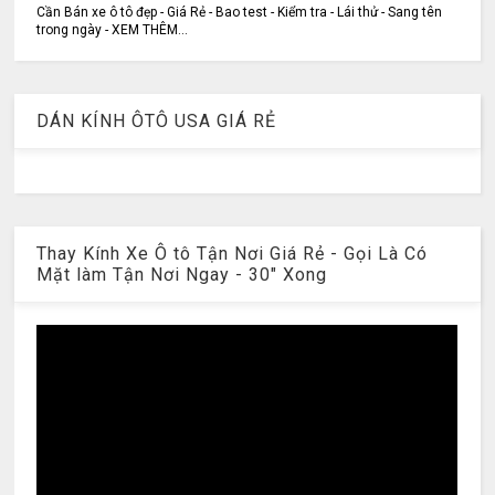
Cần Bán xe ô tô đẹp - Giá Rẻ - Bao test - Kiểm tra - Lái thử - Sang tên
trong ngày - XEM THÊM...
DÁN KÍNH ÔTÔ USA GIÁ RẺ
Thay Kính Xe Ô tô Tận Nơi Giá Rẻ - Gọi Là Có
Mặt làm Tận Nơi Ngay - 30" Xong