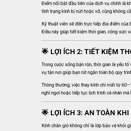
Điểm nổi bật đầu tiên của dịch vụ chính là k
tình trạng kính bị nứt hoặc vỡ, cũng không c
Kỹ thuật viên sẽ đến trực tiếp địa điểm của b
Điều này giúp tiết kiệm thời gian, công sức v
🌟 LỢI ÍCH 2: TIẾT KIỆM T
Trong cuộc sống bận rộn, thời gian là yếu tố 
vụ tận nơi giúp bạn rút ngắn toàn bộ quy trìn
Thông thường, việc thay kính chỉ mất từ 60–12
nghỉ ngơi hoặc tiếp tục lịch trình cá nhân mà
🌟 LỢI ÍCH 3: AN TOÀN KH
Kính chắn gió không chỉ là lớp bảo vệ khỏi g