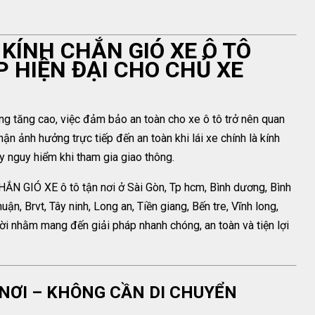
Y KÍNH CHẮN GIÓ XE Ô TÔ
P HIỆN ĐẠI CHO CHỦ XE
ng tăng cao, việc đảm bảo an toàn cho xe ô tô trở nên quan
ận ảnh hưởng trực tiếp đến an toàn khi lái xe chính là kính
y nguy hiểm khi tham gia giao thông.
 CHẮN GIÓ XE ô tô tận nơi ở Sài Gòn, Tp hcm, Bình dương, Bình
uận, Brvt, Tây ninh, Long an, Tiền giang, Bến tre, Vĩnh long,
đời nhằm mang đến giải pháp nhanh chóng, an toàn và tiện lợi
N NƠI – KHÔNG CẦN DI CHUYỂN