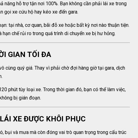
hả năng hỗ trợ tận nơi 100%. Bạn không cần phải lái xe trong
ần gọi xe cứu hộ hay kéo xe đến gara.
ạn: tại nhà, cơ quan, bãi đỗ xe hoặc bất kỳ nơi nào thuận tiện.
à hạn chế rủi ro trong quá trình di chuyển xe bị hư hỏng.
HỜI GIAN TỐI ĐA
vô cùng quý giá. Thay vì phải chờ đợi hàng giờ tại gara, dịch
h.
0 phút tùy loại xe. Trong thời gian đó, bạn có thể làm việc,
 không bị gián đoạn.
I LÁI XE ĐƯỢC KHÔI PHỤC
ió, bụi và mưa mà còn đóng vai trò quan trọng trong cấu trúc