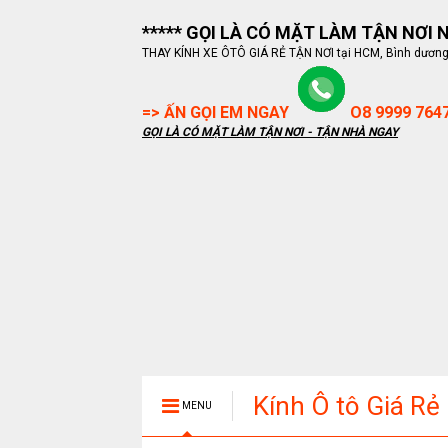
***** GỌI LÀ CÓ MẶT LÀM TẬN NƠI NG
THAY KÍNH XE ÔTÔ GIÁ RẺ TẬN NƠI tại HCM, Bình dương, B
=> ẤN GỌI EM NGAY
O8 9999 764
GỌI LÀ CÓ MẶT LÀM TẬN NƠI - TẬN NHÀ NGAY
Kính Ô tô Giá Rẻ
MENU