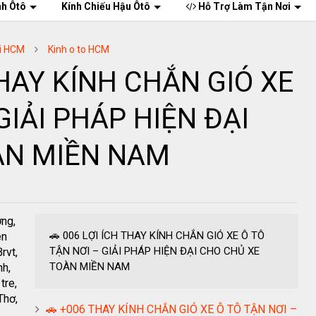
nh Ôtô
Kính Chiếu Hậu Ôtô
Hỗ Trợ Làm Tận Nơi
ơi HCM
Kinh o to HCM
THAY KÍNH CHẮN GIÓ XE
GIẢI PHÁP HIỆN ĐẠI
ÀN MIỀN NAM
ơng,
🚗 006 LỢI ÍCH THAY KÍNH CHẮN GIÓ XE Ô TÔ
ên
TẬN NƠI – GIẢI PHÁP HIỆN ĐẠI CHO CHỦ XE
rvt,
TOÀN MIỀN NAM
nh,
tre,
Thơ,
🚗 +006 THAY KÍNH CHẮN GIÓ XE Ô TÔ TẬN NƠI –