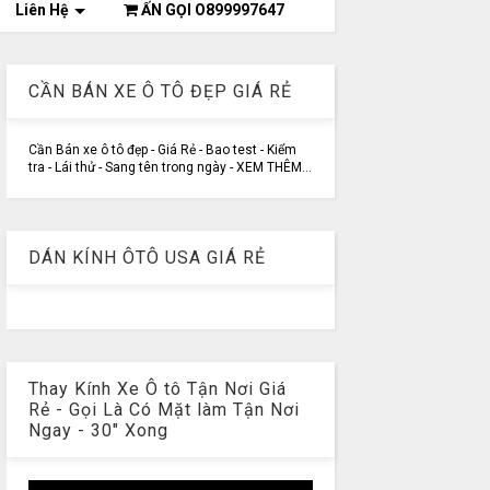
Liên Hệ
ẤN GỌI O899997647
CẦN BÁN XE Ô TÔ ĐẸP GIÁ RẺ
Cần Bán xe ô tô đẹp - Giá Rẻ - Bao test - Kiểm
tra - Lái thử - Sang tên trong ngày - XEM THÊM...
DÁN KÍNH ÔTÔ USA GIÁ RẺ
Thay Kính Xe Ô tô Tận Nơi Giá
Rẻ - Gọi Là Có Mặt làm Tận Nơi
Ngay - 30" Xong