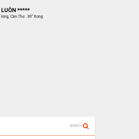
 LUÔN *****
 long, Cần Thơ...30" Xong
SEARCH