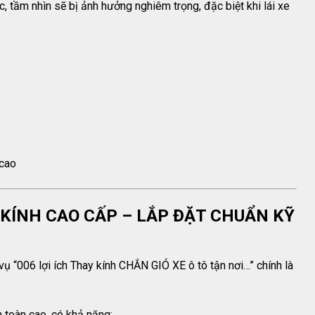
c, tầm nhìn sẽ bị ảnh hưởng nghiêm trọng, đặc biệt khi lái xe
 cao
G KÍNH CAO CẤP – LẮP ĐẶT CHUẨN KỸ
ụ “006 lợi ích Thay kính CHẮN GIÓ XE ô tô tận nơi…” chính là
 toàn cao, có khả năng: