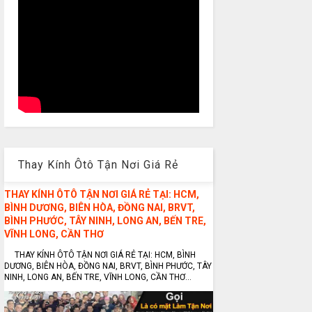
Thay Kính Ôtô Tận Nơi Giá Rẻ
THAY KÍNH ÔTÔ TẬN NƠI GIÁ RẺ TẠI: HCM,
BÌNH DƯƠNG, BIÊN HÒA, ĐỒNG NAI, BRVT,
BÌNH PHƯỚC, TÂY NINH, LONG AN, BẾN TRE,
VĨNH LONG, CẦN THƠ
THAY KÍNH ÔTÔ TẬN NƠI GIÁ RẺ TẠI: HCM, BÌNH
DƯƠNG, BIÊN HÒA, ĐỒNG NAI, BRVT, BÌNH PHƯỚC, TÂY
NINH, LONG AN, BẾN TRE, VĨNH LONG, CẦN THƠ...