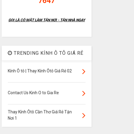
7647
GỌI LÀ CÓ MẶT LÀM TẬN NƠI - TẬN NHÀ NGAY
TRENDING KÍNH Ô TÔ GIÁ RẺ
Kính Ô tô | Thay Kính Ôtô Giá Rẻ 02
Contact Us Kinh O to Gia Re
Thay Kính Ôtô Cần Thơ Giá Rẻ Tận
Nơi 1