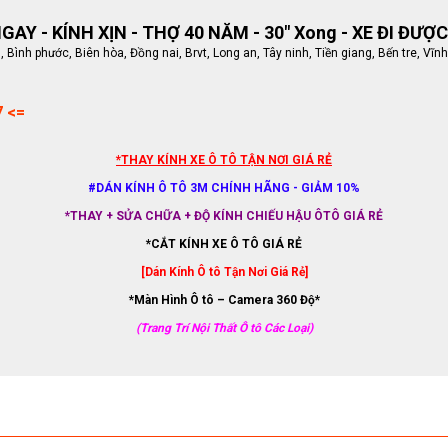
AY - KÍNH XỊN - THỢ 40 NĂM - 30" Xong - XE ĐI ĐƯỢC
ình phước, Biên hòa, Đồng nai, Brvt, Long an, Tây ninh, Tiền giang, Bến tre, Vĩnh
7 <=
*THAY KÍNH XE Ô TÔ TẬN NƠI GIÁ RẺ
#DÁN KÍNH Ô TÔ 3M CHÍNH HÃNG - GIẢM 10%
*THAY + SỬA CHỮA + ĐỘ KÍNH CHIẾU HẬU ÔTÔ GIÁ RẺ
*CẮT KÍNH XE Ô TÔ GIÁ RẺ
[Dán Kính Ô tô Tận Nơi Giá Rẻ]
*Màn Hình Ô tô – Camera 360 Độ*
(Trang Trí Nội Thất Ô tô Các Loại)