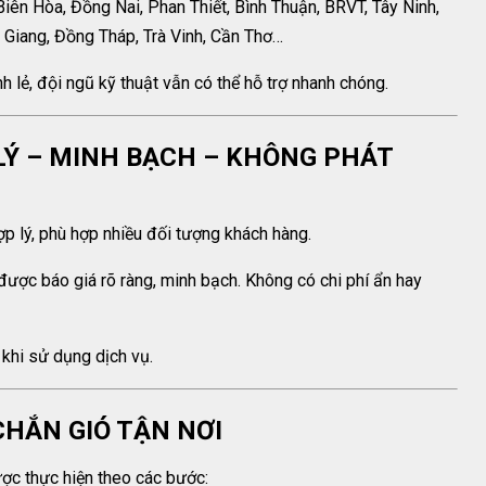
ên Hòa, Đồng Nai, Phan Thiết, Bình Thuận, BRVT, Tây Ninh,
u Giang, Đồng Tháp, Trà Vinh, Cần Thơ…
h lẻ, đội ngũ kỹ thuật vẫn có thể hỗ trợ nhanh chóng.
P LÝ – MINH BẠCH – KHÔNG PHÁT
ợp lý, phù hợp nhiều đối tượng khách hàng.
 được báo giá rõ ràng, minh bạch. Không có chi phí ẩn hay
khi sử dụng dịch vụ.
CHẮN GIÓ TẬN NƠI
ợc thực hiện theo các bước: