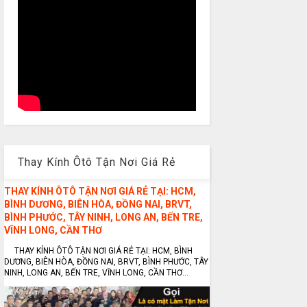
Thay Kính Ôtô Tận Nơi Giá Rẻ
THAY KÍNH ÔTÔ TẬN NƠI GIÁ RẺ TẠI: HCM,
BÌNH DƯƠNG, BIÊN HÒA, ĐỒNG NAI, BRVT,
BÌNH PHƯỚC, TÂY NINH, LONG AN, BẾN TRE,
VĨNH LONG, CẦN THƠ
THAY KÍNH ÔTÔ TẬN NƠI GIÁ RẺ TẠI: HCM, BÌNH
DƯƠNG, BIÊN HÒA, ĐỒNG NAI, BRVT, BÌNH PHƯỚC, TÂY
NINH, LONG AN, BẾN TRE, VĨNH LONG, CẦN THƠ...