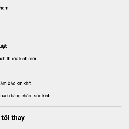
 chạm
uật
ích thước kính mới.
ảm bảo kín khít.
khách hàng chăm sóc kính.
 tôi thay