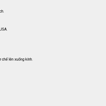
ch.
 USA.
 chế lên xuống kính.