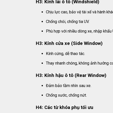
H3: Kính lái ô tô (Windshield)
Chịu lực cao, bảo vệ tài xế và hành khá
Chống chói, chống tia UV.
Phù hợp với nhiều dòng xe, nhập khẩu
H3: Kính cửa xe (Side Window)
Kính cứng, dễ thao tác.
Thay nhanh chóng, không ảnh hưởng cơ
H3: Kính hậu ô tô (Rear Window)
Đảm bảo tầm nhìn sau xe.
Chống xước, chống nứt.
H4: Các từ khóa phụ tối ưu