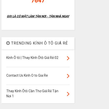
7647
GỌI LÀ CÓ MẶT LÀM TẬN NƠI - TẬN NHÀ NGAY
TRENDING KÍNH Ô TÔ GIÁ RẺ
Kính Ô tô | Thay Kính Ôtô Giá Rẻ 02
Contact Us Kinh O to Gia Re
Thay Kính Ôtô Cần Thơ Giá Rẻ Tận
Nơi 1