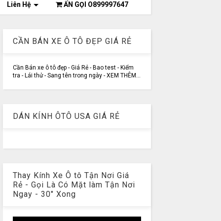
Liên Hệ
ẤN GỌI O899997647
CẦN BÁN XE Ô TÔ ĐẸP GIÁ RẺ
Cần Bán xe ô tô đẹp - Giá Rẻ - Bao test - Kiểm
tra - Lái thử - Sang tên trong ngày - XEM THÊM...
DÁN KÍNH ÔTÔ USA GIÁ RẺ
Thay Kính Xe Ô tô Tận Nơi Giá
Rẻ - Gọi Là Có Mặt làm Tận Nơi
Ngay - 30" Xong