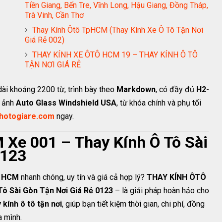
Tiền Giang, Bến Tre, Vĩnh Long, Hậu Giang, Đồng Tháp,
Trà Vinh, Cần Thơ
Thay Kính Ôtô TpHCM (Thay Kính Xe Ô Tô Tận Nơi
Giá Rẻ 002)
THAY KÍNH XE ÔTÔ HCM 19 – THAY KÍNH Ô TÔ
TẬN NƠI GIÁ RẺ
dài khoảng 2200 từ, trình bày theo
Markdown
, có đầy đủ
H2-
nh ảnh
Auto Glass Windshield USA
, từ khóa chính và phụ tối
nhotogiare.com
ngay.
Xe 001 – Thay Kính Ô Tô Sài
0123
P. HCM
nhanh chóng, uy tín và giá cả hợp lý?
THAY KÍNH ÔTÔ
Tô Sài Gòn Tận Nơi Giá Rẻ 0123
– là giải pháp hoàn hảo cho
 kính ô tô tận nơi
, giúp bạn tiết kiệm thời gian, chi phí, đồng
a mình.