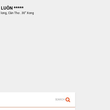
 LUÔN *****
 long, Cần Thơ...30" Xong
SEARCH