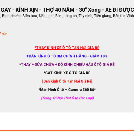
AY - KÍNH XỊN - THỢ 40 NĂM - 30" Xong - XE ĐI ĐƯỢC
ình phước, Biên hòa, Đồng nai, Brvt, Long an, Tây ninh, Tiền giang, Bến tre, Vĩnh
7 <=
*THAY KÍNH XE Ô TÔ TẬN NƠI GIÁ RẺ
#DÁN KÍNH Ô TÔ 3M CHÍNH HÃNG - GIẢM 10%
*THAY + SỬA CHỮA + ĐỘ KÍNH CHIẾU HẬU ÔTÔ GIÁ RẺ
*CẮT KÍNH XE Ô TÔ GIÁ RẺ
[Dán Kính Ô tô Tận Nơi Giá Rẻ]
*Màn Hình Ô tô – Camera 360 Độ*
(Trang Trí Nội Thất Ô tô Các Loại)