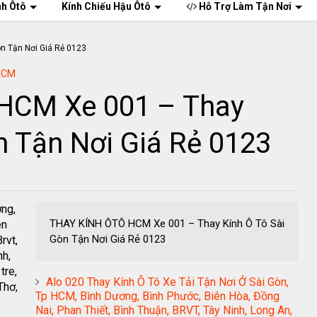
nh Ôtô
Kính Chiếu Hậu Ôtô
Hỗ Trợ Làm Tận Nơi
pHCM
HCM Xe 001 – Thay
n Tận Nơi Giá Rẻ 0123
ơng,
THAY KÍNH ÔTÔ HCM Xe 001 – Thay Kính Ô Tô Sài
ên
Gòn Tận Nơi Giá Rẻ 0123
rvt,
nh,
tre,
Alo 020 Thay Kính Ô Tô Xe Tải Tận Nơi Ở Sài Gòn,
Thơ,
Tp HCM, Bình Dương, Bình Phước, Biên Hòa, Đồng
Nai, Phan Thiết, Bình Thuận, BRVT, Tây Ninh, Long An,