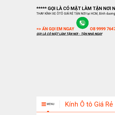
***** GỌI LÀ CÓ MẶT LÀM TẬN NƠI NG
THAY KÍNH XE ÔTÔ GIÁ RẺ TẬN NƠI tại HCM, Bình dương, B
=> ẤN GỌI EM NGAY
O8 9999 764
GỌI LÀ CÓ MẶT LÀM TẬN NƠI - TẬN NHÀ NGAY
Kính Ô tô Giá Rẻ
MENU