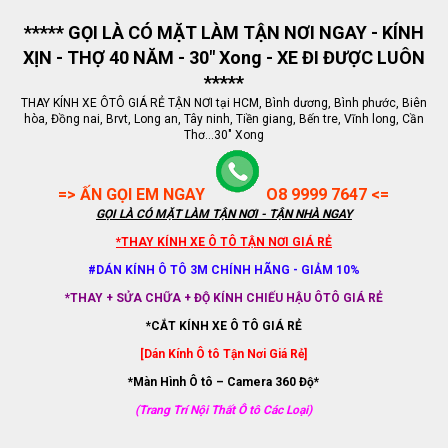
***** GỌI LÀ CÓ MẶT LÀM TẬN NƠI NGAY - KÍNH
XỊN - THỢ 40 NĂM - 30" Xong - XE ĐI ĐƯỢC LUÔN
*****
THAY KÍNH XE ÔTÔ GIÁ RẺ TẬN NƠI tại HCM, Bình dương, Bình phước, Biên
hòa, Đồng nai, Brvt, Long an, Tây ninh, Tiền giang, Bến tre, Vĩnh long, Cần
Thơ...30" Xong
=> ẤN GỌI EM NGAY
O8 9999 7647 <=
GỌI LÀ CÓ MẶT LÀM TẬN NƠI - TẬN NHÀ NGAY
*THAY KÍNH XE Ô TÔ TẬN NƠI GIÁ RẺ
#DÁN KÍNH Ô TÔ 3M CHÍNH HÃNG - GIẢM 10%
*THAY + SỬA CHỮA + ĐỘ KÍNH CHIẾU HẬU ÔTÔ GIÁ RẺ
*CẮT KÍNH XE Ô TÔ GIÁ RẺ
[Dán Kính Ô tô Tận Nơi Giá Rẻ]
*Màn Hình Ô tô – Camera 360 Độ*
(Trang Trí Nội Thất Ô tô Các Loại)