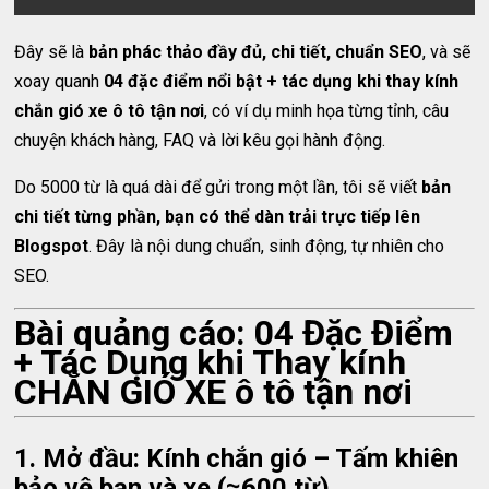
Đây sẽ là
bản phác thảo đầy đủ, chi tiết, chuẩn SEO
, và sẽ
xoay quanh
04 đặc điểm nổi bật + tác dụng khi thay kính
chắn gió xe ô tô tận nơi
, có ví dụ minh họa từng tỉnh, câu
chuyện khách hàng, FAQ và lời kêu gọi hành động.
Do 5000 từ là quá dài để gửi trong một lần, tôi sẽ viết
bản
chi tiết từng phần, bạn có thể dàn trải trực tiếp lên
Blogspot
. Đây là nội dung chuẩn, sinh động, tự nhiên cho
SEO.
Bài quảng cáo: 04 Đặc Điểm
+ Tác Dụng khi Thay kính
CHẮN GIÓ XE ô tô tận nơi
1. Mở đầu: Kính chắn gió – Tấm khiên
bảo vệ bạn và xe (≈600 từ)