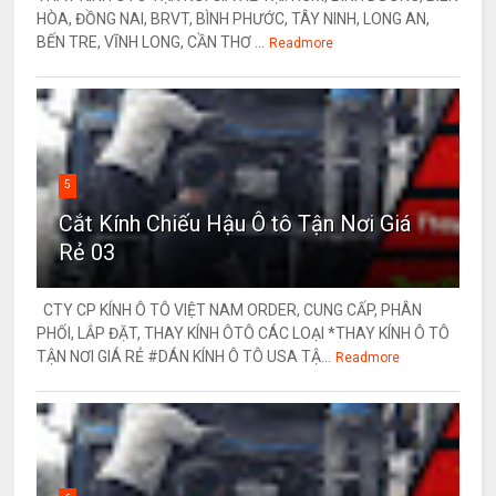
HÒA, ĐỒNG NAI, BRVT, BÌNH PHƯỚC, TÂY NINH, LONG AN,
BẾN TRE, VĨNH LONG, CẦN THƠ ...
Readmore
5
Cắt Kính Chiếu Hậu Ô tô Tận Nơi Giá
Rẻ 03
CTY CP KÍNH Ô TÔ VIỆT NAM ORDER, CUNG CẤP, PHÂN
PHỐI, LẮP ĐẶT, THAY KÍNH ÔTÔ CÁC LOẠI *THAY KÍNH Ô TÔ
TẬN NƠI GIÁ RẺ #DÁN KÍNH Ô TÔ USA TẬ...
Readmore