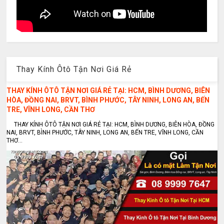
Thay Kính Ôtô Tận Nơi Giá Rẻ
THAY KÍNH ÔTÔ TẬN NƠI GIÁ RẺ TẠI: HCM, BÌNH DƯƠNG, BIÊN
HÒA, ĐỒNG NAI, BRVT, BÌNH PHƯỚC, TÂY NINH, LONG AN, BẾN
TRE, VĨNH LONG, CẦN THƠ
THAY KÍNH ÔTÔ TẬN NƠI GIÁ RẺ TẠI: HCM, BÌNH DƯƠNG, BIÊN HÒA, ĐỒNG
NAI, BRVT, BÌNH PHƯỚC, TÂY NINH, LONG AN, BẾN TRE, VĨNH LONG, CẦN
THƠ...