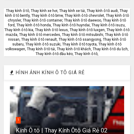
Thay kính ô tô, Thay kính xe hơi, Thay kính xe tải, Thay kính ô tô audi, Thay
kính ô tô bently, Thay kính ô tô bmw, Thay kính ô tô chevrolet, Thay kính ô tô
chrysler, Thay kính ô tô container, Thay kính ô tô daewoo, Thay kính ô tô
ford, Thay kính ô tô honda, Thay kính ô tô huyndai, Thay kính ô tô isuzu,
Thay kính ô tô kia, Thay kính ô tô lexus, Thay kính ô tô luxgen, Thay kính ô tô
mazda, Thay kính ô tô mercedes, Thay kính ô tô mitsubishi, Thay kính ô tô
nissan, Thay kính ô tô renault, Thay kính ô tô ssangyong, Thay kính ô tô
subaru, Thay kính ô tô suzuki, Thay kính ô tô toyota, Thay kính ô tô
volkswagen, Thay kính ô tô tải, Thay kính ô tô khách, Thay kính ô tô du lịch,
Thay kính ô tô đầu kéo, Thay kính ô tô,
HÌNH ẢNH KÍNH Ô TÔ GIÁ RẺ
1
Kính Ô tô | Thay Kính Ôtô Giá Rẻ 02