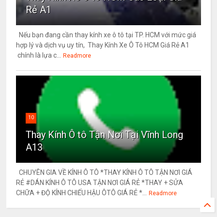
Rẻ A1
Nếu bạn đang cần thay kính xe ô tô tại TP. HCM với mức giá
hợp lý và dịch vụ uy tín, Thay Kính Xe Ô Tô HCM Giá Rẻ A1
chính là lựa c...
Readmore
10
Thay Kính Ô tô Tận Nơi Tại Vĩnh Long
A13
CHUYÊN GIA VỀ KÍNH Ô TÔ *THAY KÍNH Ô TÔ TẬN NƠI GIÁ
RẺ #DÁN KÍNH Ô TÔ USA TẬN NƠI GIÁ RẺ *THAY + SỬA
CHỮA + ĐỘ KÍNH CHIẾU HẬU ÔTÔ GIÁ RẺ *...
Readmore