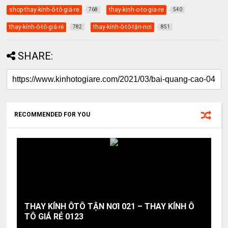
shop-thay-kính-ô-tô-giá-re
thay-kinh-o-to-gia-re
768
540
thay-kính-ô-tô-giá-rẻ
thay-kính-ô-tô-tận-nơi
782
851
SHARE:
RECOMMENDED FOR YOU
THAY KÍNH ÔTÔ TẬN NƠI 021 – THAY KÍNH Ô
TÔ GIÁ RẺ 0123