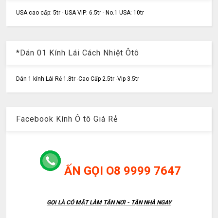
USA cao cấp: 5tr - USA VIP: 6.5tr - No.1 USA: 10tr
*Dán 01 Kính Lái Cách Nhiệt Ôtô
Dán 1 kính Lái Rẻ 1.8tr -Cao Cấp 2.5tr -Vip 3.5tr
Facebook Kính Ô tô Giá Rẻ
ẤN GỌI O8 9999 7647
GỌI LÀ CÓ MẶT LÀM TẬN NƠI - TẬN NHÀ NGAY