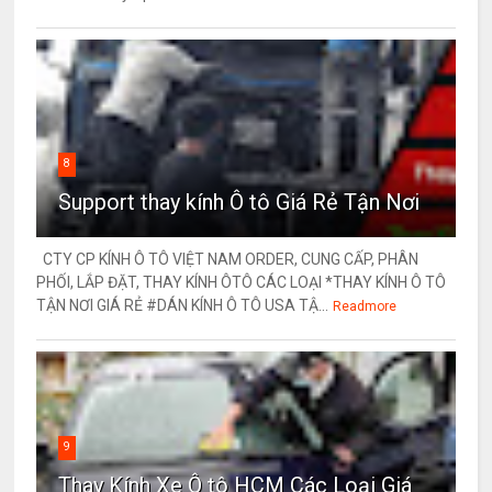
8
Support thay kính Ô tô Giá Rẻ Tận Nơi
CTY CP KÍNH Ô TÔ VIỆT NAM ORDER, CUNG CẤP, PHÂN
PHỐI, LẮP ĐẶT, THAY KÍNH ÔTÔ CÁC LOẠI *THAY KÍNH Ô TÔ
TẬN NƠI GIÁ RẺ #DÁN KÍNH Ô TÔ USA TẬ...
Readmore
9
Thay Kính Xe Ô tô HCM Các Loại Giá