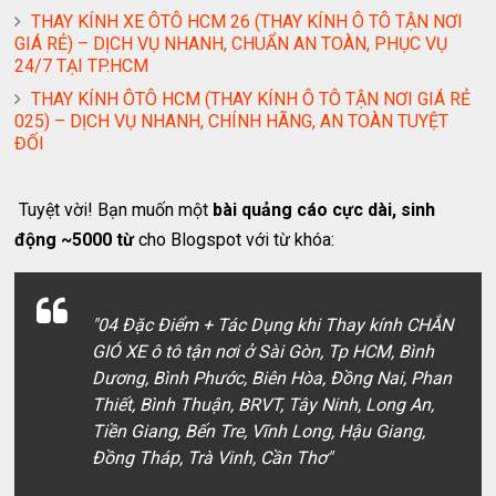
THAY KÍNH XE ÔTÔ HCM 26 (THAY KÍNH Ô TÔ TẬN NƠI
GIÁ RẺ) – DỊCH VỤ NHANH, CHUẨN AN TOÀN, PHỤC VỤ
24/7 TẠI TP.HCM
THAY KÍNH ÔTÔ HCM (THAY KÍNH Ô TÔ TẬN NƠI GIÁ RẺ
025) – DỊCH VỤ NHANH, CHÍNH HÃNG, AN TOÀN TUYỆT
ĐỐI
Tuyệt vời! Bạn muốn một
bài quảng cáo cực dài, sinh
động ~5000 từ
cho Blogspot với từ khóa:
"04 Đặc Điểm + Tác Dụng khi Thay kính CHẮN
GIÓ XE ô tô tận nơi ở Sài Gòn, Tp HCM, Bình
Dương, Bình Phước, Biên Hòa, Đồng Nai, Phan
Thiết, Bình Thuận, BRVT, Tây Ninh, Long An,
Tiền Giang, Bến Tre, Vĩnh Long, Hậu Giang,
Đồng Tháp, Trà Vinh, Cần Thơ"