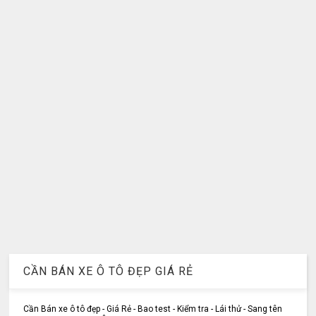
CẦN BÁN XE Ô TÔ ĐẸP GIÁ RẺ
Cần Bán xe ô tô đẹp - Giá Rẻ - Bao test - Kiểm tra - Lái thử - Sang tên