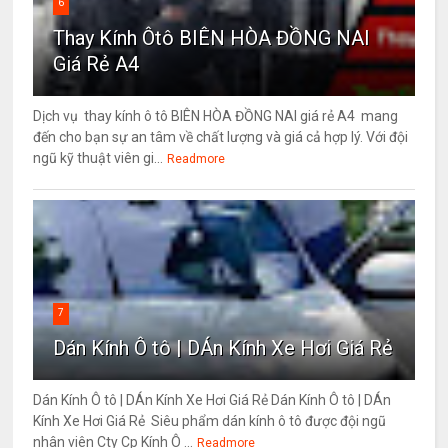
6
Thay Kính Ôtô BIÊN HÒA ĐỒNG NAI
Giá Rẻ A4
Dịch vụ thay kính ô tô BIÊN HÒA ĐỒNG NAI giá rẻ A4 mang
đến cho bạn sự an tâm về chất lượng và giá cả hợp lý. Với đội
ngũ kỹ thuật viên gi...
Readmore
7
Dán Kính Ô tô | DÁn Kính Xe Hơi Giá Rẻ
Dán Kính Ô tô | DÁn Kính Xe Hơi Giá Rẻ Dán Kính Ô tô | DÁn
Kính Xe Hơi Giá Rẻ Siêu phẩm dán kính ô tô được đội ngũ
nhân viên Cty Cp Kính Ô ...
Readmore