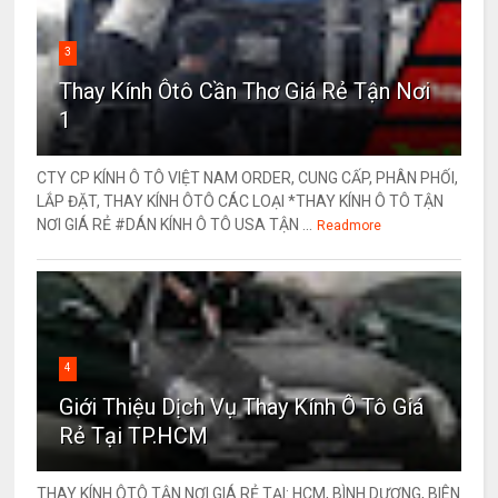
3
Thay Kính Ôtô Cần Thơ Giá Rẻ Tận Nơi
1
CTY CP KÍNH Ô TÔ VIỆT NAM ORDER, CUNG CẤP, PHÂN PHỐI,
LẮP ĐẶT, THAY KÍNH ÔTÔ CÁC LOẠI *THAY KÍNH Ô TÔ TẬN
NƠI GIÁ RẺ #DÁN KÍNH Ô TÔ USA TẬN ...
Readmore
4
Giới Thiệu Dịch Vụ Thay Kính Ô Tô Giá
Rẻ Tại TP.HCM
THAY KÍNH ÔTÔ TẬN NƠI GIÁ RẺ TẠI: HCM, BÌNH DƯƠNG, BIÊN