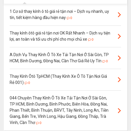
1 Cơ sở thay kính ô tô giá rẻ tận nơi – Dịch vụ nhanh, uy
tín, tiết kiệm hàng đầu hiện nay
0
Thay kính ôtô giá rẻ tận nơi OK Rất Nhanh – Dịch vụ tiện
lợi, an toàn và tối ưu chi phí cho mọi chủ xe
0
A Dịch Vụ Thay Kính Ô Tô Xe Tải Tận Nơi Ở Sài Gòn, TP
HCM, Bình Dương, Đồng Nai, Cần Thơ Giá Rẻ Uy Tín
0
Thay Kính Ôtô TpHCM (Thay Kính Xe Ô Tô Tận Nơi Giá
Rẻ 001)
0
044 Chuyên Thay Kính Ô Tô Xe Tải Tận Nơi Ở Sài Gòn,
TP HCM, Bình Dương, Bình Phước, Biên Hòa, Đồng Nai,
Phan Thiết, Bình Thuận, BRVT, Tây Ninh, Long An, Tiền
Giang, Bến Tre, Vĩnh Long, Hậu Giang, Đồng Tháp, Trà
Vinh, Cần Thơ
0