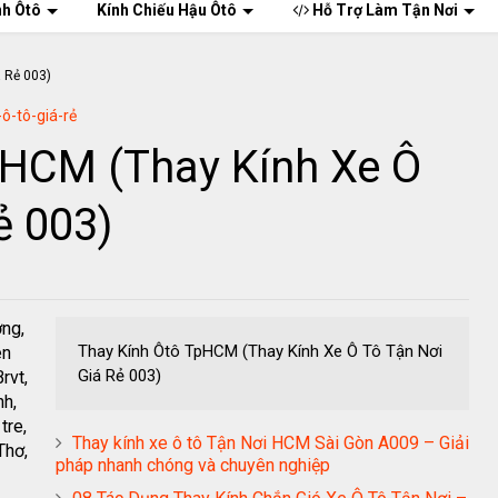
nh Ôtô
Kính Chiếu Hậu Ôtô
Hỗ Trợ Làm Tận Nơi
-ô-tô-giá-rẻ
pHCM (Thay Kính Xe Ô
ẻ 003)
ơng,
Thay Kính Ôtô TpHCM (Thay Kính Xe Ô Tô Tận Nơi
ên
Giá Rẻ 003)
rvt,
nh,
tre,
Thay kính xe ô tô Tận Nơi HCM Sài Gòn A009 – Giải
Thơ,
pháp nhanh chóng và chuyên nghiệp