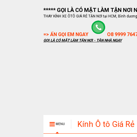
***** GỌI LÀ CÓ MẶT LÀM TẬN NƠI NG
THAY KÍNH XE ÔTÔ GIÁ RẺ TẬN NƠI tại HCM, Bình dương, B
=> ẤN GỌI EM NGAY
O8 9999 764
GỌI LÀ CÓ MẶT LÀM TẬN NƠI - TẬN NHÀ NGAY
Kính Ô tô Giá Rẻ
MENU