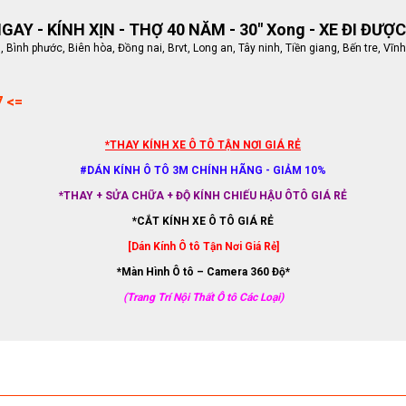
AY - KÍNH XỊN - THỢ 40 NĂM - 30" Xong - XE ĐI ĐƯỢC
ình phước, Biên hòa, Đồng nai, Brvt, Long an, Tây ninh, Tiền giang, Bến tre, Vĩnh
7 <=
*THAY KÍNH XE Ô TÔ TẬN NƠI GIÁ RẺ
#DÁN KÍNH Ô TÔ 3M CHÍNH HÃNG - GIẢM 10%
*THAY + SỬA CHỮA + ĐỘ KÍNH CHIẾU HẬU ÔTÔ GIÁ RẺ
*CẮT KÍNH XE Ô TÔ GIÁ RẺ
[Dán Kính Ô tô Tận Nơi Giá Rẻ]
*Màn Hình Ô tô – Camera 360 Độ*
(Trang Trí Nội Thất Ô tô Các Loại)