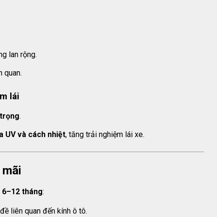
ng lan rộng.
n quan.
m lái
trọng
.
a UV và cách nhiệt
, tăng trải nghiệm lái xe.
 mãi
 6–12 tháng
:
ề liên quan đến kính ô tô.