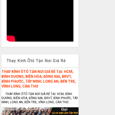
Thay Kính Ôtô Tận Nơi Giá Rẻ
THAY KÍNH ÔTÔ TẬN NƠI GIÁ RẺ TẠI: HCM,
BÌNH DƯƠNG, BIÊN HÒA, ĐỒNG NAI, BRVT,
BÌNH PHƯỚC, TÂY NINH, LONG AN, BẾN TRE,
VĨNH LONG, CẦN THƠ
THAY KÍNH ÔTÔ TẬN NƠI GIÁ RẺ TẠI: HCM, BÌNH
DƯƠNG, BIÊN HÒA, ĐỒNG NAI, BRVT, BÌNH PHƯỚC, TÂY
NINH, LONG AN, BẾN TRE, VĨNH LONG, CẦN THƠ...