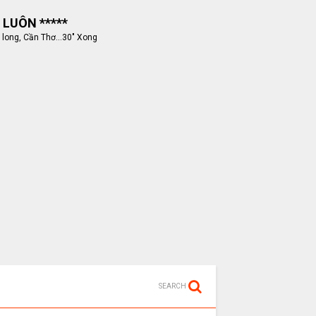
 LUÔN *****
 long, Cần Thơ...30" Xong
SEARCH