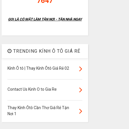
7647
GỌI LÀ CÓ MẶT LÀM TẬN NƠI - TẬN NHÀ NGAY
TRENDING KÍNH Ô TÔ GIÁ RẺ
Kính Ô tô | Thay Kính Ôtô Giá Rẻ 02
Contact Us Kinh O to Gia Re
Thay Kính Ôtô Cần Thơ Giá Rẻ Tận
Nơi 1