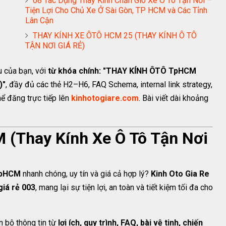
08 Tác Dụng Thay Kính Chắn Gió Xe Ô Tô Tận Nơi –
Tiện Lợi Cho Chủ Xe Ở Sài Gòn, TP HCM và Các Tỉnh
Lân Cận
THAY KÍNH XE ÔTÔ HCM 25 (THAY KÍNH Ô TÔ
TẬN NƠI GIÁ RẺ)
u của bạn, với
từ khóa chính: "THAY KÍNH ÔTÔ TpHCM
)"
, đầy đủ các thẻ H2–H6, FAQ Schema, internal link strategy,
hể đăng trực tiếp lên
kinhotogiare.com
. Bài viết dài khoảng
 (Thay Kính Xe Ô Tô Tận Nơi
 TpHCM
nhanh chóng, uy tín và giá cả hợp lý?
Kinh Oto Gia Re
giá rẻ 003
, mang lại sự tiện lợi, an toàn và tiết kiệm tối đa cho
n bộ thông tin từ
lợi ích, quy trình, FAQ, bài vệ tinh, chiến