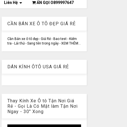
Liên Hệ
ẤN GỌI O899997647
CẦN BÁN XE Ô TÔ ĐẸP GIÁ RẺ
Cần Bán xe ô tô đẹp - Giá Rẻ - Bao test - Kiểm
tra - Lái thử - Sang tên trong ngày - XEM THÊM...
DÁN KÍNH ÔTÔ USA GIÁ RẺ
Thay Kính Xe Ô tô Tận Nơi Giá
Rẻ - Gọi Là Có Mặt làm Tận Nơi
Ngay - 30" Xong