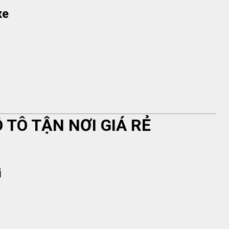
xe
Ô TÔ TẬN NƠI GIÁ RẺ
i