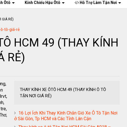
nh Ôtô
Kính Chiếu Hậu Ôtô
Hỗ Trợ Làm Tận Nơi
-ô-tô-giá-rẻ
TÔ HCM 49 (THAY KÍNH
Á RẺ)
ơng,
THAY KÍNH XE ÔTÔ HCM 49 (THAY KÍNH Ô TÔ
ên
TẬN NƠI GIÁ RẺ)
rvt,
nh,
tre,
16 Lợi Ích Khi Thay Kính Chắn Gió Xe Ô Tô Tận Nơi
Thơ,
ở Sài Gòn, Tp HCM và Các Tỉnh Lân Cận