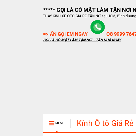
***** GỌI LÀ CÓ MẶT LÀM TẬN NƠI NG
THAY KÍNH XE ÔTÔ GIÁ RẺ TẬN NƠI tại HCM, Bình dương, B
=> ẤN GỌI EM NGAY
O8 9999 764
GỌI LÀ CÓ MẶT LÀM TẬN NƠI - TẬN NHÀ NGAY
Kính Ô tô Giá Rẻ
MENU