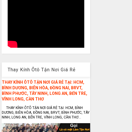
Thay Kính Ôtô Tận Nơi Giá Rẻ
THAY KÍNH ÔTÔ TẬN NƠI GIÁ RẺ TẠI: HCM,
BÌNH DƯƠNG, BIÊN HÒA, ĐỒNG NAI, BRVT,
BÌNH PHƯỚC, TÂY NINH, LONG AN, BẾN TRE,
VĨNH LONG, CẦN THƠ
THAY KÍNH ÔTÔ TẬN NƠI GIÁ RẺ TẠI: HCM, BÌNH
DƯƠNG, BIÊN HÒA, ĐỒNG NAI, BRVT, BÌNH PHƯỚC, TÂY
NINH, LONG AN, BẾN TRE, VĨNH LONG, CẦN THƠ...