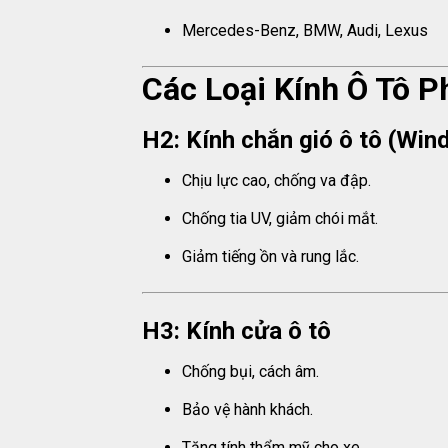
Mercedes-Benz, BMW, Audi, Lexus
Các Loại Kính Ô Tô P
H2: Kính chắn gió ô tô (Win
Chịu lực cao, chống va đập.
Chống tia UV, giảm chói mắt.
Giảm tiếng ồn và rung lắc.
H3: Kính cửa ô tô
Chống bụi, cách âm.
Bảo vệ hành khách.
Tăng tính thẩm mỹ cho xe.