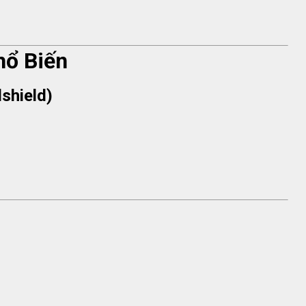
hổ Biến
dshield)