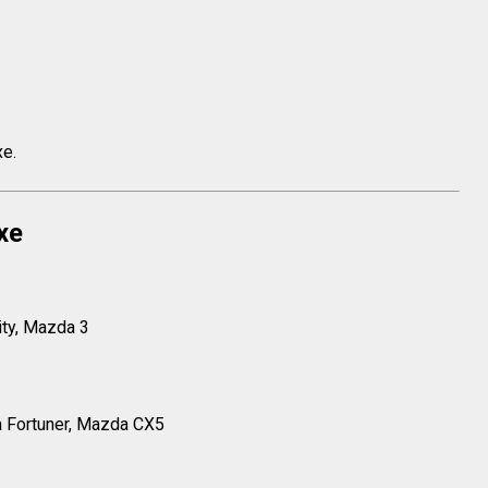
xe.
xe
ity, Mazda 3
a Fortuner, Mazda CX5