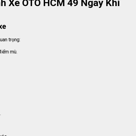
nh Xe ÔTÔ HCM 49 Ngay Khi
xe
uan trọng:
điểm mù.
.