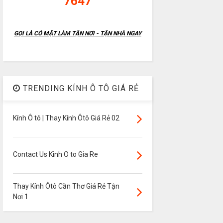
7647
GỌI LÀ CÓ MẶT LÀM TẬN NƠI - TẬN NHÀ NGAY
TRENDING KÍNH Ô TÔ GIÁ RẺ
Kính Ô tô | Thay Kính Ôtô Giá Rẻ 02
Contact Us Kinh O to Gia Re
Thay Kính Ôtô Cần Thơ Giá Rẻ Tận
Nơi 1