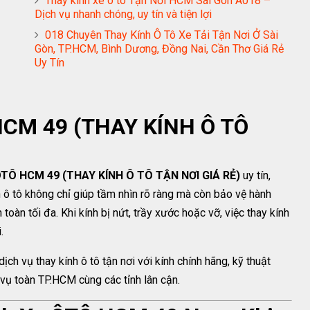
Thay kính xe ô tô Tận Nơi HCM Sài Gòn A018 –
Dịch vụ nhanh chóng, uy tín và tiện lợi
018 Chuyên Thay Kính Ô Tô Xe Tải Tận Nơi Ở Sài
Gòn, TP.HCM, Bình Dương, Đồng Nai, Cần Thơ Giá Rẻ
Uy Tín
HCM 49 (THAY KÍNH Ô TÔ
TÔ HCM 49 (THAY KÍNH Ô TÔ TẬN NƠI GIÁ RẺ)
uy tín,
 ô tô không chỉ giúp tầm nhìn rõ ràng mà còn bảo vệ hành
oàn tối đa. Khi kính bị nứt, trầy xước hoặc vỡ, việc thay kính
.
dịch vụ thay kính ô tô tận nơi với kính chính hãng, kỹ thuật
 vụ toàn TP.HCM cùng các tỉnh lân cận.