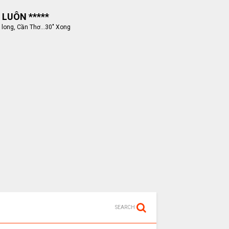
 LUÔN *****
 long, Cần Thơ...30" Xong
SEARCH