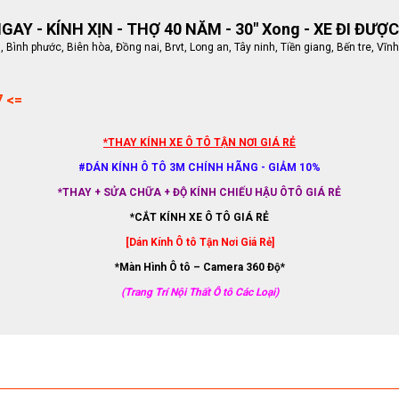
AY - KÍNH XỊN - THỢ 40 NĂM - 30" Xong - XE ĐI ĐƯỢC
ình phước, Biên hòa, Đồng nai, Brvt, Long an, Tây ninh, Tiền giang, Bến tre, Vĩnh
7 <=
*THAY KÍNH XE Ô TÔ TẬN NƠI GIÁ RẺ
#DÁN KÍNH Ô TÔ 3M CHÍNH HÃNG - GIẢM 10%
*THAY + SỬA CHỮA + ĐỘ KÍNH CHIẾU HẬU ÔTÔ GIÁ RẺ
*CẮT KÍNH XE Ô TÔ GIÁ RẺ
[Dán Kính Ô tô Tận Nơi Giá Rẻ]
*Màn Hình Ô tô – Camera 360 Độ*
(Trang Trí Nội Thất Ô tô Các Loại)