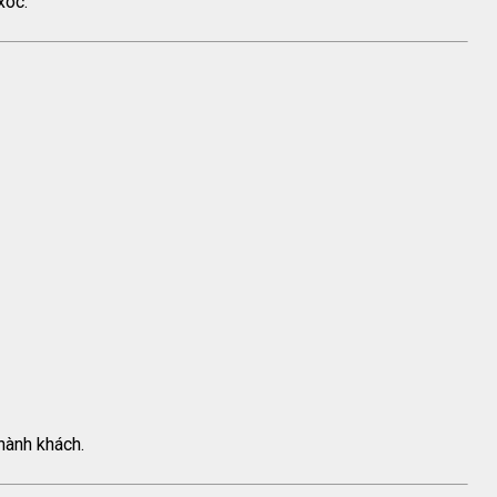
xóc.
 hành khách.