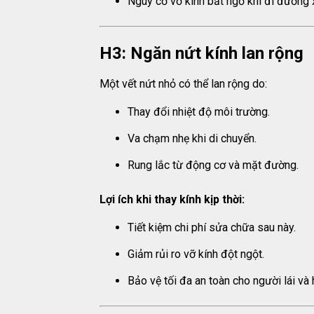
Nguy cơ vỡ kính bất ngờ khi đi đường 
H3: Ngăn nứt kính lan rộng
Một vết nứt nhỏ có thể lan rộng do:
Thay đổi nhiệt độ môi trường.
Va chạm nhẹ khi di chuyển.
Rung lắc từ động cơ và mặt đường.
Lợi ích khi thay kính kịp thời:
Tiết kiệm chi phí sửa chữa sau này.
Giảm rủi ro vỡ kính đột ngột.
Bảo vệ tối đa an toàn cho người lái và