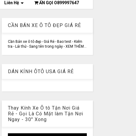
Liên Hệ
ẤN GỌI O899997647
CẦN BÁN XE Ô TÔ ĐẸP GIÁ RẺ
Cần Bán xe ô tô đẹp - Giá Rẻ - Bao test - Kiểm
tra - Lái thử - Sang tên trong ngày - XEM THÊM...
DÁN KÍNH ÔTÔ USA GIÁ RẺ
Thay Kính Xe Ô tô Tận Nơi Giá
Rẻ - Gọi Là Có Mặt làm Tận Nơi
Ngay - 30" Xong