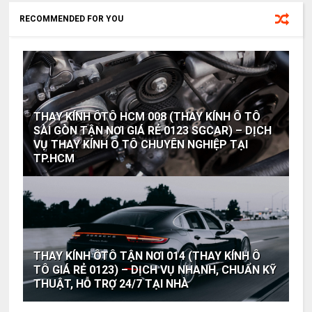
RECOMMENDED FOR YOU
THAY KÍNH ÔTÔ HCM 008 (THAY KÍNH Ô TÔ
SÀI GÒN TẬN NƠI GIÁ RẺ 0123 SGCAR) – DỊCH
VỤ THAY KÍNH Ô TÔ CHUYÊN NGHIỆP TẠI
TP.HCM
THAY KÍNH ÔTÔ TẬN NƠI 014 (THAY KÍNH Ô
TÔ GIÁ RẺ 0123) – DỊCH VỤ NHANH, CHUẨN KỸ
THUẬT, HỖ TRỢ 24/7 TẠI NHÀ