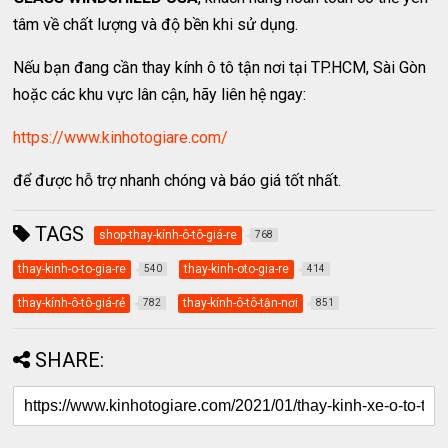
tâm về chất lượng và độ bền khi sử dụng.
Nếu bạn đang cần thay kính ô tô tận nơi tại TP.HCM, Sài Gòn
hoặc các khu vực lân cận, hãy liên hệ ngay:
https://www.kinhotogiare.com/
để được hỗ trợ nhanh chóng và báo giá tốt nhất.
TAGS
shop-thay-kính-ô-tô-giá-re
768
thay-kinh-o-to-gia-re
thay-kinh-oto-gia-re
540
414
thay-kính-ô-tô-giá-rẻ
thay-kính-ô-tô-tận-nơi
782
851
SHARE: