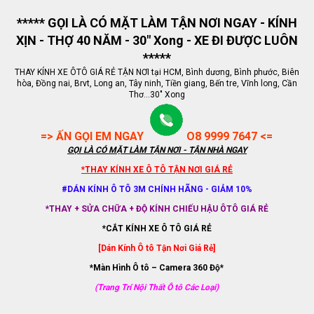
***** GỌI LÀ CÓ MẶT LÀM TẬN NƠI NGAY - KÍNH
XỊN - THỢ 40 NĂM - 30" Xong - XE ĐI ĐƯỢC LUÔN
*****
THAY KÍNH XE ÔTÔ GIÁ RẺ TẬN NƠI tại HCM, Bình dương, Bình phước, Biên
hòa, Đồng nai, Brvt, Long an, Tây ninh, Tiền giang, Bến tre, Vĩnh long, Cần
Thơ...30" Xong
=> ẤN GỌI EM NGAY
O8 9999 7647 <=
GỌI LÀ CÓ MẶT LÀM TẬN NƠI - TẬN NHÀ NGAY
*THAY KÍNH XE Ô TÔ TẬN NƠI GIÁ RẺ
#DÁN KÍNH Ô TÔ 3M CHÍNH HÃNG - GIẢM 10%
*THAY + SỬA CHỮA + ĐỘ KÍNH CHIẾU HẬU ÔTÔ GIÁ RẺ
*CẮT KÍNH XE Ô TÔ GIÁ RẺ
[Dán Kính Ô tô Tận Nơi Giá Rẻ]
*Màn Hình Ô tô – Camera 360 Độ*
(Trang Trí Nội Thất Ô tô Các Loại)