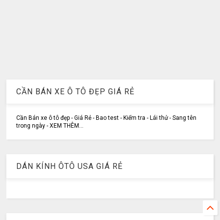
CẦN BÁN XE Ô TÔ ĐẸP GIÁ RẺ
Cần Bán xe ô tô đẹp - Giá Rẻ - Bao test - Kiểm tra - Lái thử - Sang tên
trong ngày - XEM THÊM...
DÁN KÍNH ÔTÔ USA GIÁ RẺ