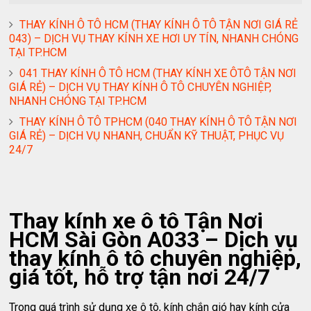
THAY KÍNH Ô TÔ HCM (THAY KÍNH Ô TÔ TẬN NƠI GIÁ RẺ
043) – DỊCH VỤ THAY KÍNH XE HƠI UY TÍN, NHANH CHÓNG
TẠI TP.HCM
041 THAY KÍNH Ô TÔ HCM (THAY KÍNH XE ÔTÔ TẬN NƠI
GIÁ RẺ) – DỊCH VỤ THAY KÍNH Ô TÔ CHUYÊN NGHIỆP,
NHANH CHÓNG TẠI TP.HCM
THAY KÍNH Ô TÔ TPHCM (040 THAY KÍNH Ô TÔ TẬN NƠI
GIÁ RẺ) – DỊCH VỤ NHANH, CHUẨN KỸ THUẬT, PHỤC VỤ
24/7
Thay kính xe ô tô Tận Nơi
HCM Sài Gòn A033 – Dịch vụ
thay kính ô tô chuyên nghiệp,
giá tốt, hỗ trợ tận nơi 24/7
Trong quá trình sử dụng xe ô tô, kính chắn gió hay kính cửa