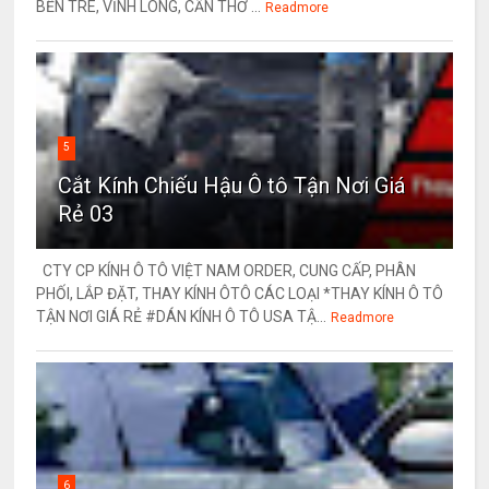
BẾN TRE, VĨNH LONG, CẦN THƠ ...
Readmore
5
Cắt Kính Chiếu Hậu Ô tô Tận Nơi Giá
Rẻ 03
CTY CP KÍNH Ô TÔ VIỆT NAM ORDER, CUNG CẤP, PHÂN
PHỐI, LẮP ĐẶT, THAY KÍNH ÔTÔ CÁC LOẠI *THAY KÍNH Ô TÔ
TẬN NƠI GIÁ RẺ #DÁN KÍNH Ô TÔ USA TẬ...
Readmore
6