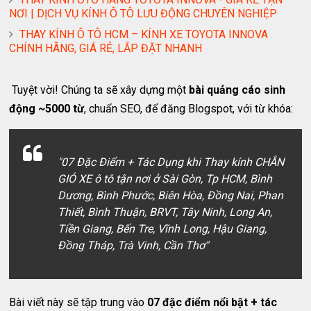
NƠI | DỊCH VỤ KÍNH Ô TÔ LƯU ĐỘNG CHUYÊN NGHIỆP
THAY KÍNH Ô TÔ HCM – KÍNH XE TOYOTA INNOVA
CHÍNH HÃNG, GIÁ RẺ, LẮP ĐẶT NHANH
Tuyệt vời! Chúng ta sẽ xây dựng một
bài quảng cáo sinh
động ~5000 từ
, chuẩn SEO, để đăng Blogspot, với từ khóa:
"07 Đặc Điểm + Tác Dụng khi Thay kính CHẮN
GIÓ XE ô tô tận nơi ở Sài Gòn, Tp HCM, Bình
Dương, Bình Phước, Biên Hòa, Đồng Nai, Phan
Thiết, Bình Thuận, BRVT, Tây Ninh, Long An,
Tiền Giang, Bến Tre, Vĩnh Long, Hậu Giang,
Đồng Tháp, Trà Vinh, Cần Thơ"
Bài viết này sẽ tập trung vào
07 đặc điểm nổi bật + tác