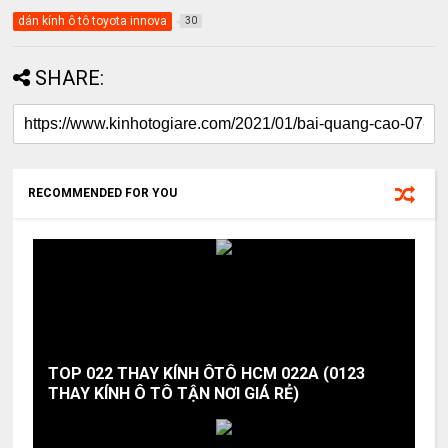
dán kính ô tô toyota innova
30
SHARE:
RECOMMENDED FOR YOU
TOP 022 THAY KÍNH ÔTÔ HCM 022A (0123
THAY KÍNH Ô TÔ TẬN NƠI GIÁ RẺ)