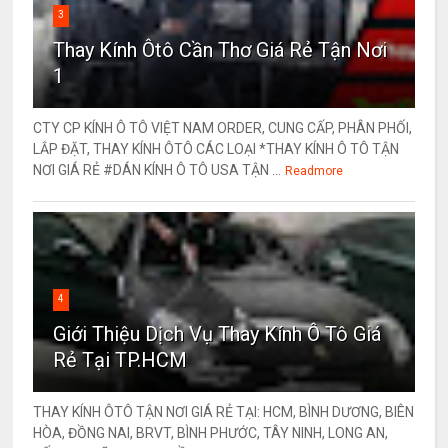
3
Thay Kính Ôtô Cần Thơ Giá Rẻ Tận Nơi
1
CTY CP KÍNH Ô TÔ VIỆT NAM ORDER, CUNG CẤP, PHÂN PHỐI,
LẮP ĐẶT, THAY KÍNH ÔTÔ CÁC LOẠI *THAY KÍNH Ô TÔ TẬN
NƠI GIÁ RẺ #DÁN KÍNH Ô TÔ USA TẬN ...
Readmore
4
Giới Thiệu Dịch Vụ Thay Kính Ô Tô Giá
Rẻ Tại TP.HCM
THAY KÍNH ÔTÔ TẬN NƠI GIÁ RẺ TẠI: HCM, BÌNH DƯƠNG, BIÊN
HÒA, ĐỒNG NAI, BRVT, BÌNH PHƯỚC, TÂY NINH, LONG AN,