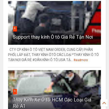
8
Support thay kính Ô tô Giá Rẻ Tận Nơi
CTY CP KÍNH Ô TÔ VIỆT NAM ORDER, CUNG CẤP, PHÂN
PHỐI, LẮP ĐẶT, THAY KÍNH ÔTÔ CÁC LOẠI *THAY KÍNH Ô TÔ
TẬN NƠI GIÁ RẺ #DÁN KÍNH Ô TÔ USA TẬ...
Readmore
9
Thay Kính Xe Ô tô HCM Các Loại Giá
Rẻ A1