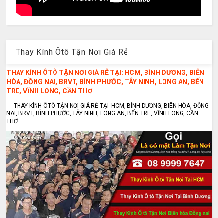
Thay Kính Ôtô Tận Nơi Giá Rẻ
THAY KÍNH ÔTÔ TẬN NƠI GIÁ RẺ TẠI: HCM, BÌNH DƯƠNG, BIÊN
HÒA, ĐỒNG NAI, BRVT, BÌNH PHƯỚC, TÂY NINH, LONG AN, BẾN
TRE, VĨNH LONG, CẦN THƠ
THAY KÍNH ÔTÔ TẬN NƠI GIÁ RẺ TẠI: HCM, BÌNH DƯƠNG, BIÊN HÒA, ĐỒNG
NAI, BRVT, BÌNH PHƯỚC, TÂY NINH, LONG AN, BẾN TRE, VĨNH LONG, CẦN
THƠ...