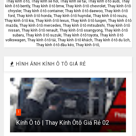
Thay kính ô tô, Thay kính xe hơi, Thay kính xe tải, Thay kính ô tô audi, Thay
kính ô tô bently, Thay kính ô tô bmw, Thay kính ô tô chevrolet, Thay kính ô tô
chrysler, Thay kính ô tô container, Thay kính ô tô daewoo, Thay kính ô tô
ford, Thay kính ô tô honda, Thay kính ô tô huyndai, Thay kính ô tô isuzu,
Thay kính ô tô kia, Thay kính ô tô lexus, Thay kính ô tô luxgen, Thay kính ô tô
mazda, Thay kính ô tô mercedes, Thay kính ô tô mitsubishi, Thay kính ô tô
nissan, Thay kính ô tô renault, Thay kính ô tô ssangyong, Thay kính ô tô
subaru, Thay kính ô tô suzuki, Thay kính ô tô toyota, Thay kính ô tô
volkswagen, Thay kính ô tô tải, Thay kính ô tô khách, Thay kính ô tô du lịch,
Thay kính ô tô đầu kéo, Thay kính ô tô,
HÌNH ẢNH KÍNH Ô TÔ GIÁ RẺ
1
Kính Ô tô | Thay Kính Ôtô Giá Rẻ 02