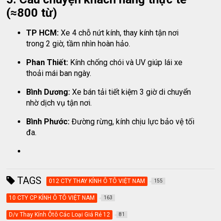
(≈800 từ)
TP HCM:
Xe 4 chỗ nứt kính, thay kính tận nơi
trong 2 giờ, tầm nhìn hoàn hảo.
Phan Thiết:
Kính chống chói và UV giúp lái xe
thoải mái ban ngày.
Bình Dương:
Xe bán tải tiết kiệm 3 giờ di chuyển
nhờ dịch vụ tận nơi.
Bình Phước:
Đường rừng, kính chịu lực bảo vệ tối
đa.
TAGS
012 CTY THAY KÍNH Ô TÔ VIỆT NAM
155
10 CTY CP KÍNH Ô TÔ VIỆT NAM
163
D/v Thay Kính Ôtô Các Loại Giá Rẻ 12
81