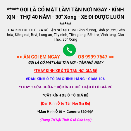
***** GỌI LÀ CÓ MẶT LÀM TẬN NƠI NGAY - KÍNH
XỊN - THỢ 40 NĂM - 30" Xong - XE ĐI ĐƯỢC LUÔN
*****
THAY KÍNH XE ÔTÔ GIÁ RẺ TẬN NƠI tại HCM, Bình dương, Bình phước, Biên
hòa, Đồng nai, Brvt, Long an, Tây ninh, Tiền giang, Bến tre, Vĩnh long, Cần
Thơ...30" Xong
=> ẤN GỌI EM NGAY
O8 9999 7647 <=
GỌI LÀ CÓ MẶT LÀM TẬN NƠI - TẬN NHÀ NGAY
*THAY KÍNH XE Ô TÔ TẬN NƠI GIÁ RẺ
#DÁN KÍNH Ô TÔ 3M CHÍNH HÃNG - GIẢM 10%
*THAY + SỬA CHỮA + ĐỘ KÍNH CHIẾU HẬU ÔTÔ GIÁ RẺ
*CẮT KÍNH XE Ô TÔ GIÁ RẺ
[Dán Kính Ô tô Tận Nơi Giá Rẻ]
*Màn Hình Ô tô – Camera 360 Độ*
(Trang Trí Nội Thất Ô tô Các Loại)