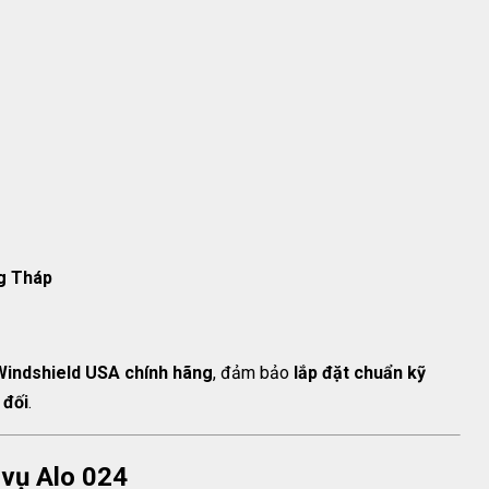
ng Tháp
Windshield USA chính hãng
, đảm bảo
lắp đặt chuẩn kỹ
 đối
.
 vụ Alo 024