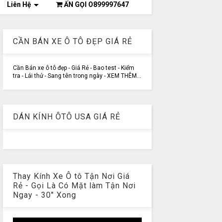
Liên Hệ
ẤN GỌI O899997647
CẦN BÁN XE Ô TÔ ĐẸP GIÁ RẺ
Cần Bán xe ô tô đẹp - Giá Rẻ - Bao test - Kiểm
tra - Lái thử - Sang tên trong ngày - XEM THÊM...
DÁN KÍNH ÔTÔ USA GIÁ RẺ
Thay Kính Xe Ô tô Tận Nơi Giá
Rẻ - Gọi Là Có Mặt làm Tận Nơi
Ngay - 30" Xong