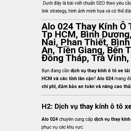
Dưới đây là bài viết chuẩn SEO theo yêu cầu
link strategy, hình ảnh minh họa và có thể đă
Alo 024 Thay Kính Ô 
Tp HCM, Bình Dương,
Nai, Phan Thiết, Bìn
An, Tiền Giang, Bến T
Đồng Tháp, Trà Vinh,
Bạn đang cần
dịch vụ thay kính ô tô xe tả
HCM và các tỉnh lân cận
?
Alo 024
mang đế
chi phí, đảm bảo an toàn và nâng cao th
H2: Dịch vụ thay kính ô tô xe
Alo 024
chuyên cung cấp
dịch vụ thay kính 
phục vụ các khu vực: