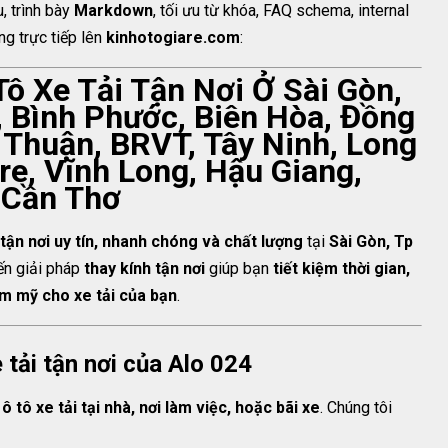
, trình bày
Markdown
, tối ưu từ khóa, FAQ schema, internal
ng trực tiếp lên
kinhotogiare.com
:
Tô Xe Tải Tận Nơi Ở Sài Gòn,
 Bình Phước, Biên Hòa, Đồng
h Thuận, BRVT, Tây Ninh, Long
re, Vĩnh Long, Hậu Giang,
 Cần Thơ
i tận nơi uy tín, nhanh chóng và chất lượng
tại
Sài Gòn, Tp
n giải pháp
thay kính tận nơi
giúp bạn
tiết kiệm thời gian,
ẩm mỹ cho xe tải của bạn
.
 tải tận nơi của Alo 024
ô tô xe tải tại nhà, nơi làm việc, hoặc bãi xe
. Chúng tôi