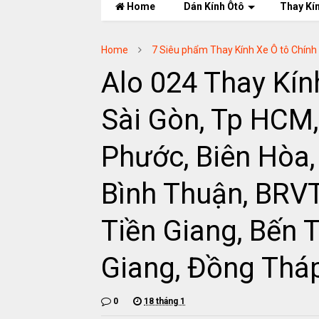
Home
Dán Kính Ôtô
Thay Kí
Home
7 Siêu phẩm Thay Kính Xe Ô tô Chính
Alo 024 Thay Kín
Sài Gòn, Tp HCM,
Phước, Biên Hòa,
Bình Thuận, BRVT
Tiền Giang, Bến T
Giang, Đồng Tháp
0
18 tháng 1