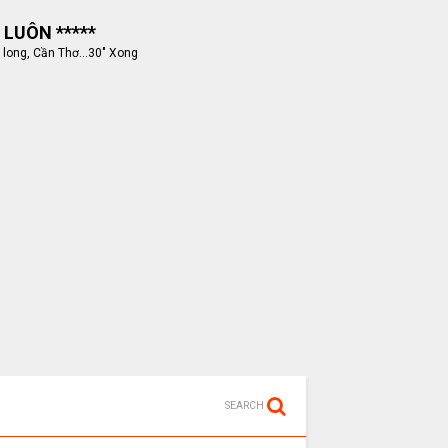
 LUÔN *****
 long, Cần Thơ...30" Xong
SEARCH