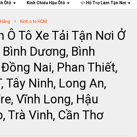
nh Ôtô
Kính Chiếu Hậu Ôtô
Hỗ Trợ Làm Tận Nơi
 Hãng
Kinh o to HCM
h Ô Tô Xe Tải Tận Nơi Ở
 Bình Dương, Bình
 Đồng Nai, Phan Thiết,
, Tây Ninh, Long An,
re, Vĩnh Long, Hậu
, Trà Vinh, Cần Thơ