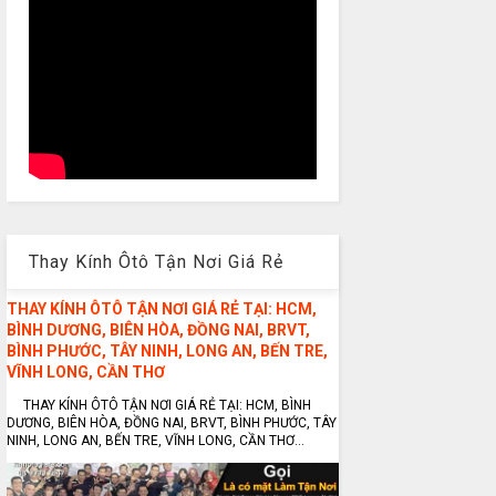
Thay Kính Ôtô Tận Nơi Giá Rẻ
THAY KÍNH ÔTÔ TẬN NƠI GIÁ RẺ TẠI: HCM,
BÌNH DƯƠNG, BIÊN HÒA, ĐỒNG NAI, BRVT,
BÌNH PHƯỚC, TÂY NINH, LONG AN, BẾN TRE,
VĨNH LONG, CẦN THƠ
THAY KÍNH ÔTÔ TẬN NƠI GIÁ RẺ TẠI: HCM, BÌNH
DƯƠNG, BIÊN HÒA, ĐỒNG NAI, BRVT, BÌNH PHƯỚC, TÂY
NINH, LONG AN, BẾN TRE, VĨNH LONG, CẦN THƠ...