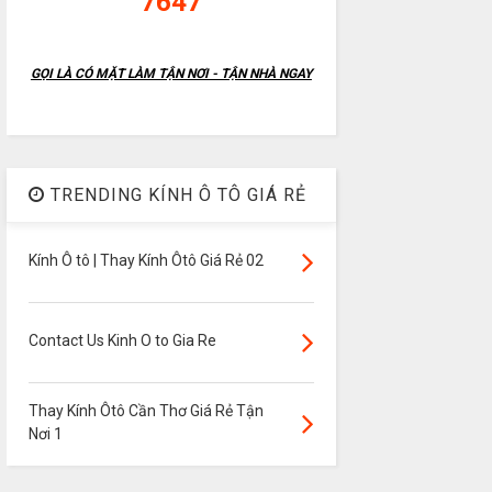
7647
GỌI LÀ CÓ MẶT LÀM TẬN NƠI - TẬN NHÀ NGAY
TRENDING KÍNH Ô TÔ GIÁ RẺ
Kính Ô tô | Thay Kính Ôtô Giá Rẻ 02
Contact Us Kinh O to Gia Re
Thay Kính Ôtô Cần Thơ Giá Rẻ Tận
Nơi 1