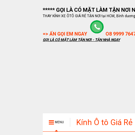
***** GỌI LÀ CÓ MẶT LÀM TẬN NƠI NG
THAY KÍNH XE ÔTÔ GIÁ RẺ TẬN NƠI tại HCM, Bình dương, B
=> ẤN GỌI EM NGAY
O8 9999 764
GỌI LÀ CÓ MẶT LÀM TẬN NƠI - TẬN NHÀ NGAY
Kính Ô tô Giá Rẻ
MENU