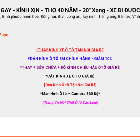
AY - KÍNH XỊN - THỢ 40 NĂM - 30" Xong - XE ĐI ĐƯỢC
ình phước, Biên hòa, Đồng nai, Brvt, Long an, Tây ninh, Tiền giang, Bến tre, Vĩnh
7 <=
*THAY KÍNH XE Ô TÔ TẬN NƠI GIÁ RẺ
#DÁN KÍNH Ô TÔ 3M CHÍNH HÃNG - GIẢM 10%
*THAY + SỬA CHỮA + ĐỘ KÍNH CHIẾU HẬU ÔTÔ GIÁ RẺ
*CẮT KÍNH XE Ô TÔ GIÁ RẺ
[Dán Kính Ô tô Tận Nơi Giá Rẻ]
*Màn Hình Ô tô – Camera 360 Độ*
(Trang Trí Nội Thất Ô tô Các Loại)