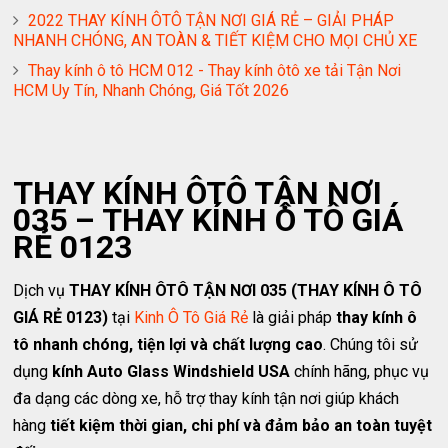
2022 THAY KÍNH ÔTÔ TẬN NƠI GIÁ RẺ – GIẢI PHÁP
NHANH CHÓNG, AN TOÀN & TIẾT KIỆM CHO MỌI CHỦ XE
Thay kính ô tô HCM 012 - Thay kính ôtô xe tải Tận Nơi
HCM Uy Tín, Nhanh Chóng, Giá Tốt 2026
THAY KÍNH ÔTÔ TẬN NƠI
035 – THAY KÍNH Ô TÔ GIÁ
RẺ 0123
Dịch vụ
THAY KÍNH ÔTÔ TẬN NƠI 035 (THAY KÍNH Ô TÔ
GIÁ RẺ 0123)
tại
Kinh Ô Tô Giá Rẻ
là giải pháp
thay kính ô
tô nhanh chóng, tiện lợi và chất lượng cao
. Chúng tôi sử
dụng
kính Auto Glass Windshield USA
chính hãng, phục vụ
đa dạng các dòng xe, hỗ trợ thay kính tận nơi giúp khách
hàng
tiết kiệm thời gian, chi phí và đảm bảo an toàn tuyệt