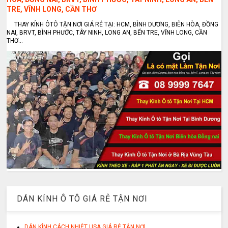
TRE, VĨNH LONG, CẦN THƠ
THAY KÍNH ÔTÔ TẬN NƠI GIÁ RẺ TẠI: HCM, BÌNH DƯƠNG, BIÊN HÒA, ĐỒNG
NAI, BRVT, BÌNH PHƯỚC, TÂY NINH, LONG AN, BẾN TRE, VĨNH LONG, CẦN
THƠ...
DÁN KÍNH Ô TÔ GIÁ RẺ TẬN NƠI
DÁN KÍNH CÁCH NHIỆT USA GIÁ RẺ TẬN NƠI