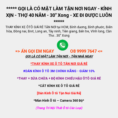
***** GỌI LÀ CÓ MẶT LÀM TẬN NƠI NGAY - KÍNH
XỊN - THỢ 40 NĂM - 30" Xong - XE ĐI ĐƯỢC LUÔN
*****
THAY KÍNH XE ÔTÔ GIÁ RẺ TẬN NƠI tại HCM, Bình dương, Bình phước, Biên
hòa, Đồng nai, Brvt, Long an, Tây ninh, Tiền giang, Bến tre, Vĩnh long, Cần
Thơ...30" Xong
=> ẤN GỌI EM NGAY
O8 9999 7647 <=
GỌI LÀ CÓ MẶT LÀM TẬN NƠI - TẬN NHÀ NGAY
*THAY KÍNH XE Ô TÔ TẬN NƠI GIÁ RẺ
#DÁN KÍNH Ô TÔ 3M CHÍNH HÃNG - GIẢM 10%
*THAY + SỬA CHỮA + ĐỘ KÍNH CHIẾU HẬU ÔTÔ GIÁ RẺ
*CẮT KÍNH XE Ô TÔ GIÁ RẺ
[Dán Kính Ô tô Tận Nơi Giá Rẻ]
*Màn Hình Ô tô – Camera 360 Độ*
(Trang Trí Nội Thất Ô tô Các Loại)