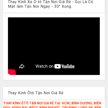
Thay Kính Xe Ô tô Tận Nơi Giá Rẻ - Gọi Là Có
Mặt làm Tận Nơi Ngay - 30" Xong
Thay Kính Ôtô Tận Nơi Giá Rẻ
THAY KÍNH ÔTÔ TẬN NƠI GIÁ RẺ TẠI: HCM, BÌNH DƯƠNG, BIÊN
HÒA, ĐỒNG NAI, BRVT, BÌNH PHƯỚC, TÂY NINH, LONG AN, BẾN