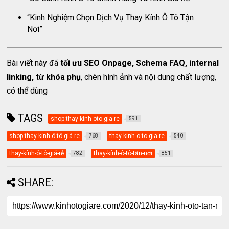
“Kinh Nghiệm Chọn Dịch Vụ Thay Kính Ô Tô Tận
Nơi”
Bài viết này đã
tối ưu SEO Onpage, Schema FAQ, internal
linking, từ khóa phụ
, chèn hình ảnh và nội dung chất lượng,
có thể dùng
TAGS
shop-thay-kinh-oto-gia-re
591
shop-thay-kính-ô-tô-giá-re
thay-kinh-o-to-gia-re
768
540
thay-kính-ô-tô-giá-rẻ
thay-kính-ô-tô-tận-nơi
782
851
SHARE: