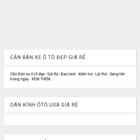
CẦN BÁN XE Ô TÔ ĐẸP GIÁ RẺ
Cần Bán xe ô tô đẹp - Giá Rẻ - Bao test - Kiểm tra - Lái thử - Sang tên
trong ngày - XEM THÊM...
DÁN KÍNH ÔTÔ USA GIÁ RẺ