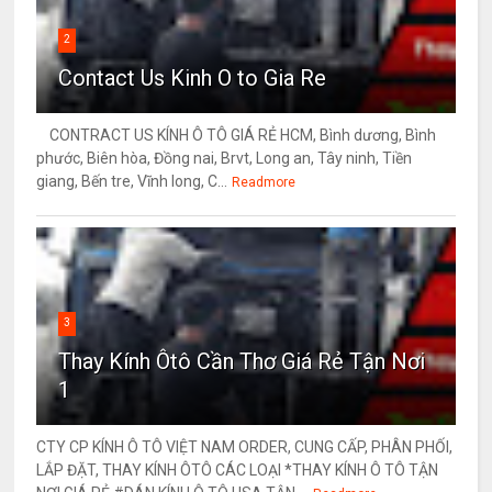
2
Contact Us Kinh O to Gia Re
CONTRACT US KÍNH Ô TÔ GIÁ RẺ HCM, Bình dương, Bình
phước, Biên hòa, Đồng nai, Brvt, Long an, Tây ninh, Tiền
giang, Bến tre, Vĩnh long, C...
Readmore
3
Thay Kính Ôtô Cần Thơ Giá Rẻ Tận Nơi
1
CTY CP KÍNH Ô TÔ VIỆT NAM ORDER, CUNG CẤP, PHÂN PHỐI,
LẮP ĐẶT, THAY KÍNH ÔTÔ CÁC LOẠI *THAY KÍNH Ô TÔ TẬN