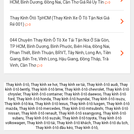
HCM, Bình Dương, Đồng Nai, Cần Thơ Giá Rẻ Uy Tín
0
Thay Kính Ôtô TpHCM (Thay Kính Xe Ô Tô Tận Nơi Giá
Rẻ 001)
0
044 Chuyên Thay Kính Ô Tô Xe Tải Tận Nơi Ở Sài Gòn,
TP HCM, Bình Dương, Bình Phước, Biên Hòa, Đồng Nai,
Phan Thiết, Bình Thuận, BRVT, Tây Ninh, Long An, Tiền
Giang, Bến Tre, Vĩnh Long, Hậu Giang, Đồng Tháp, Trà
Vinh, Cần Thơ
0
Thay kính ô tô, Thay kính xe hơi, Thay kính xe tải, Thay kính ô tô audi, Thay
kính ô tô bently, Thay kính ô tô bmw, Thay kính ô tô chevrolet, Thay kính ô tô
chrysler, Thay kính ô tô container, Thay kính ô tô daewoo, Thay kính ô tô
ford, Thay kính ô tô honda, Thay kính ô tô huyndai, Thay kính ô tô isuzu,
Thay kính ô tô kia, Thay kính ô tô lexus, Thay kính ô tô luxgen, Thay kính ô tô
mazda, Thay kính ô tô mercedes, Thay kính ô tô mitsubishi, Thay kính ô tô
nissan, Thay kính ô tô renault, Thay kính ô tô ssangyong, Thay kính ô tô
subaru, Thay kính ô tô suzuki, Thay kính ô tô toyota, Thay kính ô tô
volkswagen, Thay kính ô tô tải, Thay kính ô tô khách, Thay kính ô tô du lịch,
Thay kính ô tô đầu kéo, Thay kính ô tô,