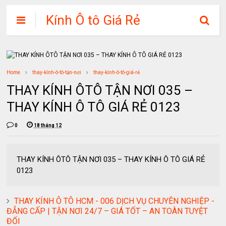
Kính Ô tô Giá Rẻ
Home
thay-kính-ô-tô-tận-nơi
thay-kính-ô-tô-giá-rẻ
THAY KÍNH ÔTÔ TẬN NƠI 035 –
THAY KÍNH Ô TÔ GIÁ RẺ 0123
0
18 tháng 12
THAY KÍNH ÔTÔ TẬN NƠI 035 – THAY KÍNH Ô TÔ GIÁ RẺ
0123
THAY KÍNH Ô TÔ HCM - 006 DỊCH VỤ CHUYÊN NGHIỆP -
ĐẲNG CẤP | TẬN NƠI 24/7 – GIÁ TỐT – AN TOÀN TUYỆT
ĐỐI