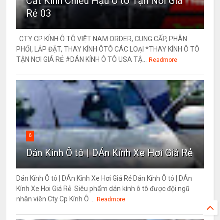
Cắt Kính Chiếu Hậu Ô tô Tận Nơi Giá
Rẻ 03
CTY CP KÍNH Ô TÔ VIỆT NAM ORDER, CUNG CẤP, PHÂN
PHỐI, LẮP ĐẶT, THAY KÍNH ÔTÔ CÁC LOẠI *THAY KÍNH Ô TÔ
TẬN NƠI GIÁ RẺ #DÁN KÍNH Ô TÔ USA TẬ...
Readmore
6
Dán Kính Ô tô | DÁn Kính Xe Hơi Giá Rẻ
Dán Kính Ô tô | DÁn Kính Xe Hơi Giá Rẻ Dán Kính Ô tô | DÁn
Kính Xe Hơi Giá Rẻ Siêu phẩm dán kính ô tô được đội ngũ
nhân viên Cty Cp Kính Ô ...
Readmore