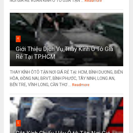
NƠI GIÁ RẺ #DÁN KÍNH Ô TÔ USA TẬN ...
Readmore
4
Giới Thiệu Dịch Vụ Thay Kính Ô Tô Giá
Rẻ Tại TP.HCM
THAY KÍNH ÔTÔ TẬN NƠI GIÁ RẺ TẠI: HCM, BÌNH DƯƠNG, BIÊN
HÒA, ĐỒNG NAI, BRVT, BÌNH PHƯỚC, TÂY NINH, LONG AN,
BẾN TRE, VĨNH LONG, CẦN THƠ ...
Readmore
5