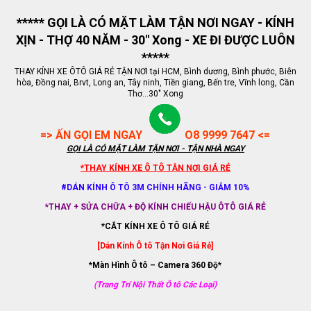
***** GỌI LÀ CÓ MẶT LÀM TẬN NƠI NGAY - KÍNH
XỊN - THỢ 40 NĂM - 30" Xong - XE ĐI ĐƯỢC LUÔN
*****
THAY KÍNH XE ÔTÔ GIÁ RẺ TẬN NƠI tại HCM, Bình dương, Bình phước, Biên
hòa, Đồng nai, Brvt, Long an, Tây ninh, Tiền giang, Bến tre, Vĩnh long, Cần
Thơ...30" Xong
=> ẤN GỌI EM NGAY
O8 9999 7647 <=
GỌI LÀ CÓ MẶT LÀM TẬN NƠI - TẬN NHÀ NGAY
*THAY KÍNH XE Ô TÔ TẬN NƠI GIÁ RẺ
#DÁN KÍNH Ô TÔ 3M CHÍNH HÃNG - GIẢM 10%
*THAY + SỬA CHỮA + ĐỘ KÍNH CHIẾU HẬU ÔTÔ GIÁ RẺ
*CẮT KÍNH XE Ô TÔ GIÁ RẺ
[Dán Kính Ô tô Tận Nơi Giá Rẻ]
*Màn Hình Ô tô – Camera 360 Độ*
(Trang Trí Nội Thất Ô tô Các Loại)