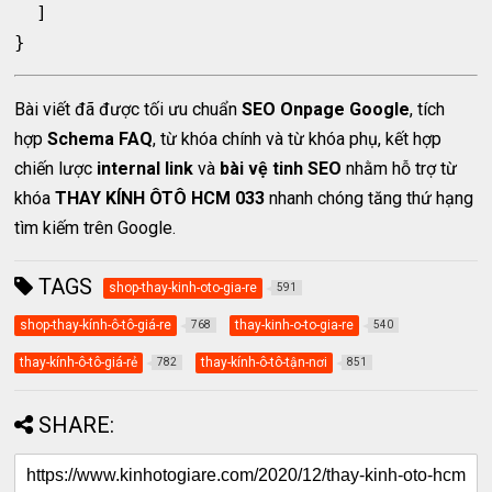
  ]

Bài viết đã được tối ưu chuẩn
SEO Onpage Google
, tích
hợp
Schema FAQ
, từ khóa chính và từ khóa phụ, kết hợp
chiến lược
internal link
và
bài vệ tinh SEO
nhằm hỗ trợ từ
khóa
THAY KÍNH ÔTÔ HCM 033
nhanh chóng tăng thứ hạng
tìm kiếm trên Google.
TAGS
shop-thay-kinh-oto-gia-re
591
shop-thay-kính-ô-tô-giá-re
thay-kinh-o-to-gia-re
768
540
thay-kính-ô-tô-giá-rẻ
thay-kính-ô-tô-tận-nơi
782
851
SHARE: