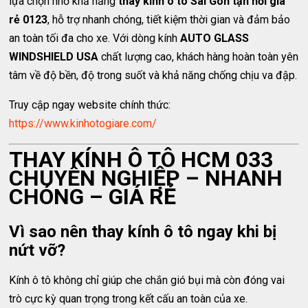
lựa chọn nhờ khả năng
thay kính ô tô Sài Gòn tận nơi giá
rẻ 0123
, hỗ trợ nhanh chóng, tiết kiệm thời gian và đảm bảo
an toàn tối đa cho xe. Với dòng kính
AUTO GLASS
WINDSHIELD USA
chất lượng cao, khách hàng hoàn toàn yên
tâm về độ bền, độ trong suốt và khả năng chống chịu va đập.
Truy cập ngay website chính thức:
https://www.kinhotogiare.com/
THAY KÍNH Ô TÔ HCM 033
CHUYÊN NGHIỆP – NHANH
CHÓNG – GIÁ RẺ
Vì sao nên thay kính ô tô ngay khi bị
nứt vỡ?
Kính ô tô không chỉ giúp che chắn gió bụi mà còn đóng vai
trò cực kỳ quan trọng trong kết cấu an toàn của xe.