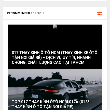
RECOMMENDED FOR YOU
017 THAY KÍNH Ô TÔ HCM (THAY KÍNH XE ÔTÔ
TẬN NƠI GIÁ RẺ) – DỊCH VỤ UY TÍN, NHANH
CHÓNG, CHẤT LƯỢNG CAO TẠI TP.HCM
TOP 017 THAY KÍNH ÔTÔ HCM 017A (0123
THAY KÍNH Ô TÔ TẬN NƠI GIÁ RẺ)