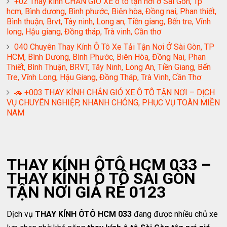
+02 Thay kính CHẮN GIÓ XE ô tô tận nơi ở Sài Gòn, Tp
hcm, Bình dương, Bình phước, Biên hòa, Đồng nai, Phan thiết,
Bình thuận, Brvt, Tây ninh, Long an, Tiền giang, Bến tre, Vĩnh
long, Hậu giang, Đồng tháp, Trà vinh, Cần thơ
040 Chuyên Thay Kính Ô Tô Xe Tải Tận Nơi Ở Sài Gòn, TP
HCM, Bình Dương, Bình Phước, Biên Hòa, Đồng Nai, Phan
Thiết, Bình Thuận, BRVT, Tây Ninh, Long An, Tiền Giang, Bến
Tre, Vĩnh Long, Hậu Giang, Đồng Tháp, Trà Vinh, Cần Thơ
🚗 +003 THAY KÍNH CHẮN GIÓ XE Ô TÔ TẬN NƠI – DỊCH
VỤ CHUYÊN NGHIỆP, NHANH CHÓNG, PHỤC VỤ TOÀN MIỀN
NAM
THAY KÍNH ÔTÔ HCM 033 –
THAY KÍNH Ô TÔ SÀI GÒN
TẬN NƠI GIÁ RẺ 0123
Dịch vụ
THAY KÍNH ÔTÔ HCM 033
đang được nhiều chủ xe