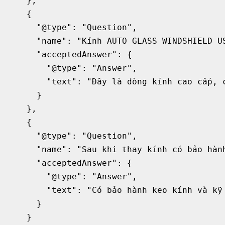
    },

    {

      "@type": "Question",

      "name": "Kính AUTO GLASS WINDSHIELD US
      "acceptedAnswer": {

        "@type": "Answer",

        "text": "Đây là dòng kính cao cấp, 
      }

    },

    {

      "@type": "Question",

      "name": "Sau khi thay kính có bảo hành
      "acceptedAnswer": {

        "@type": "Answer",

        "text": "Có bảo hành keo kính và kỹ
      }

    }
