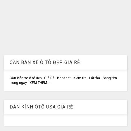
CẦN BÁN XE Ô TÔ ĐẸP GIÁ RẺ
Cần Bán xe ô tô đẹp - Giá Rẻ - Bao test - Kiểm tra - Lái thử - Sang tên
trong ngày - XEM THÊM...
DÁN KÍNH ÔTÔ USA GIÁ RẺ