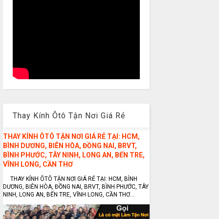
Thay Kính Ôtô Tận Nơi Giá Rẻ
THAY KÍNH ÔTÔ TẬN NƠI GIÁ RẺ TẠI: HCM,
BÌNH DƯƠNG, BIÊN HÒA, ĐỒNG NAI, BRVT,
BÌNH PHƯỚC, TÂY NINH, LONG AN, BẾN TRE,
VĨNH LONG, CẦN THƠ
THAY KÍNH ÔTÔ TẬN NƠI GIÁ RẺ TẠI: HCM, BÌNH
DƯƠNG, BIÊN HÒA, ĐỒNG NAI, BRVT, BÌNH PHƯỚC, TÂY
NINH, LONG AN, BẾN TRE, VĨNH LONG, CẦN THƠ...