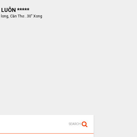
 LUÔN *****
 long, Cần Thơ...30" Xong
SEARCH