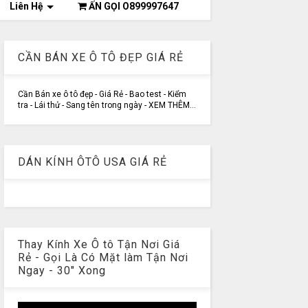
Liên Hệ
ẤN GỌI O899997647
CẦN BÁN XE Ô TÔ ĐẸP GIÁ RẺ
Cần Bán xe ô tô đẹp - Giá Rẻ - Bao test - Kiểm
tra - Lái thử - Sang tên trong ngày - XEM THÊM...
DÁN KÍNH ÔTÔ USA GIÁ RẺ
Thay Kính Xe Ô tô Tận Nơi Giá
Rẻ - Gọi Là Có Mặt làm Tận Nơi
Ngay - 30" Xong