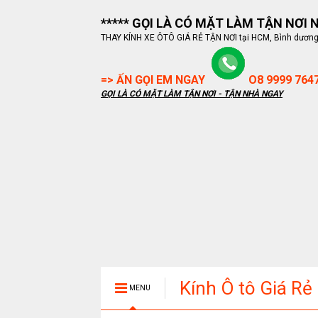
***** GỌI LÀ CÓ MẶT LÀM TẬN NƠI NG
THAY KÍNH XE ÔTÔ GIÁ RẺ TẬN NƠI tại HCM, Bình dương, B
=> ẤN GỌI EM NGAY
O8 9999 764
GỌI LÀ CÓ MẶT LÀM TẬN NƠI - TẬN NHÀ NGAY
Kính Ô tô Giá Rẻ
MENU