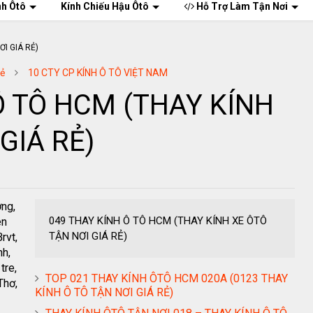
nh Ôtô
Kính Chiếu Hậu Ôtô
Hỗ Trợ Làm Tận Nơi
Rẻ
10 CTY CP KÍNH Ô TÔ VIỆT NAM
Ô TÔ HCM (THAY KÍNH
GIÁ RẺ)
ơng,
049 THAY KÍNH Ô TÔ HCM (THAY KÍNH XE ÔTÔ
ên
TẬN NƠI GIÁ RẺ)
rvt,
nh,
tre,
TOP 021 THAY KÍNH ÔTÔ HCM 020A (0123 THAY
Thơ,
KÍNH Ô TÔ TẬN NƠI GIÁ RẺ)