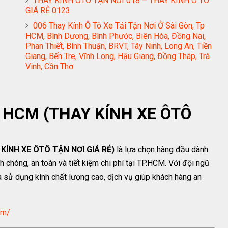
THAY KÍNH ÔTÔ TẬN NƠI 018 – THAY KÍNH Ô TÔ
GIÁ RẺ 0123
006 Thay Kính Ô Tô Xe Tải Tận Nơi Ở Sài Gòn, Tp
HCM, Bình Dương, Bình Phước, Biên Hòa, Đồng Nai,
Phan Thiết, Bình Thuận, BRVT, Tây Ninh, Long An, Tiền
Giang, Bến Tre, Vĩnh Long, Hậu Giang, Đồng Tháp, Trà
Vinh, Cần Thơ
Ô HCM (THAY KÍNH XE ÔTÔ
KÍNH XE ÔTÔ TẬN NƠI GIÁ RẺ)
là lựa chọn hàng đầu dành
 chóng, an toàn và tiết kiệm chi phí tại TP.HCM. Với đội ngũ
và sử dụng kính chất lượng cao, dịch vụ giúp khách hàng an
om/