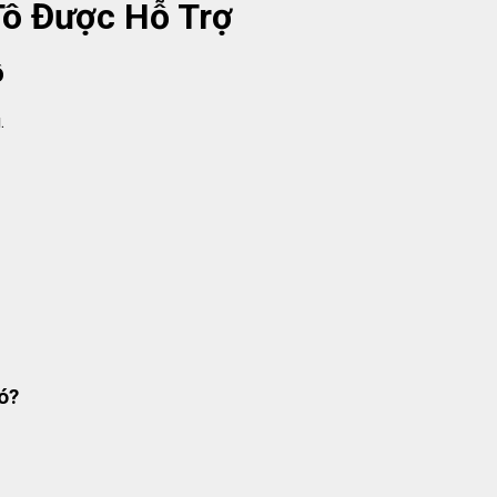
Tô Được Hỗ Trợ
ô
.
ó?