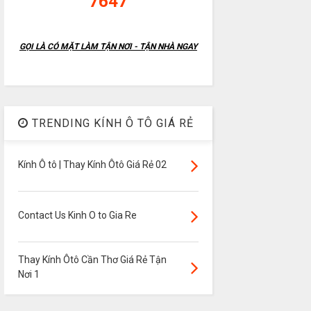
7647
GỌI LÀ CÓ MẶT LÀM TẬN NƠI - TẬN NHÀ NGAY
TRENDING KÍNH Ô TÔ GIÁ RẺ
Kính Ô tô | Thay Kính Ôtô Giá Rẻ 02
Contact Us Kinh O to Gia Re
Thay Kính Ôtô Cần Thơ Giá Rẻ Tận
Nơi 1