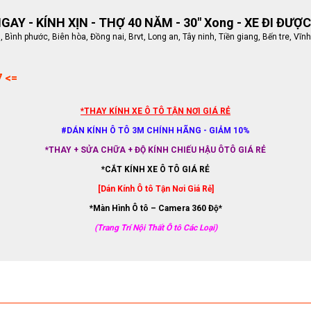
AY - KÍNH XỊN - THỢ 40 NĂM - 30" Xong - XE ĐI ĐƯỢC
ình phước, Biên hòa, Đồng nai, Brvt, Long an, Tây ninh, Tiền giang, Bến tre, Vĩnh
7 <=
*THAY KÍNH XE Ô TÔ TẬN NƠI GIÁ RẺ
#DÁN KÍNH Ô TÔ 3M CHÍNH HÃNG - GIẢM 10%
*THAY + SỬA CHỮA + ĐỘ KÍNH CHIẾU HẬU ÔTÔ GIÁ RẺ
*CẮT KÍNH XE Ô TÔ GIÁ RẺ
[Dán Kính Ô tô Tận Nơi Giá Rẻ]
*Màn Hình Ô tô – Camera 360 Độ*
(Trang Trí Nội Thất Ô tô Các Loại)